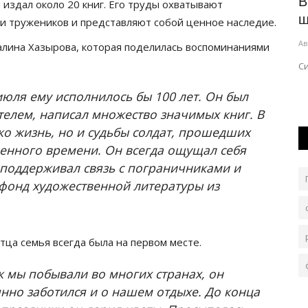
a
Дождливо будет в Павлодарской
В
 издал около 20 книг. Его труды охватывают
области 4 августа
ш
и тружеников и представляют собой ценное наследие.
Авг 4, 2026
0
97
Ав
алина Хазырова, которая поделилась воспоминаниями
тро
Скорость ветра 9-14 метров в секунду, днём на западе,
С
севере, юге области 15-20.
июля ему исполнилось бы 100 лет. Он был
елем, написал множество значимых книг. В
ко жизнь, но и судьбы солдат, прошедших
оенного времени. Он всегда ощущал себя
поддерживал связь с пограничниками и
 фонд художественной литературы из
тца семья всегда была на первом месте.
к мы побывали во многих странах, он
янно заботился и о нашем отдыхе. До конца