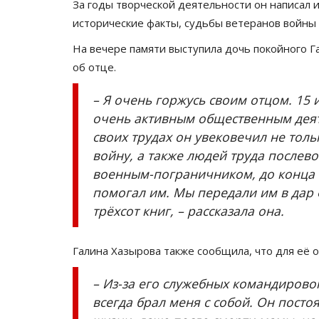
Павлодарские дачники на Tesl
За годы творческой деятельности он написал и
умилили пользователей сети
исторические факты, судьбы ветеранов войны 
Май 2, 2026
0
2743
На вечере памяти выступила дочь покойного Г
об отце.
В интернете появилось видео, которое быс
набирает просмотры.
– Я очень горжусь своим отцом. 15 
очень активным общественным деят
своих трудах он увековечил не толь
войну, а также людей труда послев
военным-пограничником, до конца 
помогал им. Мы передали им в дар
трёхсот книг, – рассказала она.
Галина Хазырова также сообщила, что для её о
– Из-за его служебных командирово
всегда брал меня с собой. Он посто