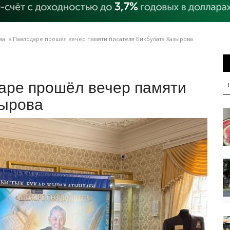
а: в Павлодаре прошёл вечер памяти писателя Бикбулата Хазырова
даре прошёл вечер памяти
зырова