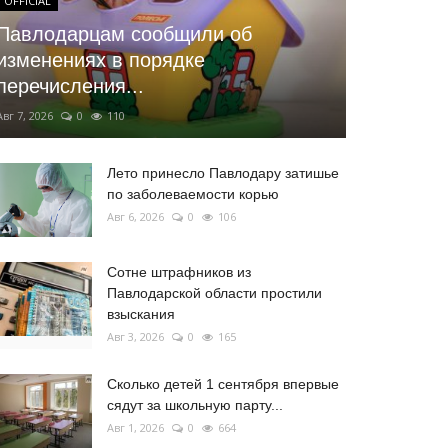
OFFICIAL
Павлодарцам сообщили об
изменениях в порядке
перечисления...
Авг 7, 2026
0
110
Лето принесло Павлодару затишье
по заболеваемости корью
Авг 6, 2026
0
106
Сотне штрафников из
Павлодарской области простили
взыскания
Авг 3, 2026
0
165
Сколько детей 1 сентября впервые
сядут за школьную парту...
Авг 1, 2026
0
664