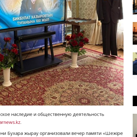
еское наследие и общественную деятельность
arnews.kz
.
ени Бухара жырау организовали вечер памяти «Шежіре