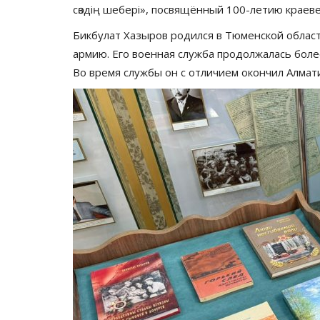
сөздің шебері», посвящённый 100-летию краев
Бикбулат Хазыров родился в Тюменской области
армию. Его военная служба продолжалась более
Во время службы он с отличием окончил Алмат