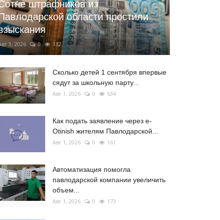
Сотне штрафников из
Павлодарской области простили
взыскания
Авг 3, 2026
0
132
Сколько детей 1 сентября впервые
сядут за школьную парту...
Авг 1, 2026
0
634
Как подать заявление через e-
Otinish жителям Павлодарской...
Авг 1, 2026
0
161
Автоматизация помогла
павлодарской компании увеличить
объем...
Авг 1, 2026
0
173