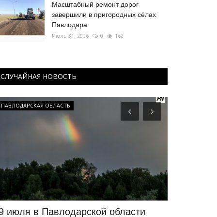
Масштабный ремонт дорог
завершили в пригородных сёлах
Павлодара
Июль 31, 2026
0
162
СЛУЧАЙНАЯ НОВОСТЬ
ПАВЛОДАРСКАЯ ОБЛАСТЬ
История одног
9 июля в Павлодарской области
История о