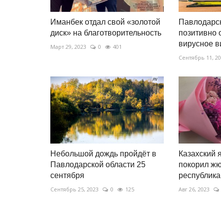
чемпионата...
отремонтируют ещё один учас
дороги
Иманбек отдал свой «золотой
Павлодарс
диск» на благотворительность
позитивно 
Авг 4, 2026
0
311
отливом.
вирусное в
Март 29, 2023
0
401
Средний ремонт проводят 29 специалистов 
Сентябрь 11, 2
единицах специальной техники.
Небольшой дождь пройдёт в
Казахский 
Павлодарской области 25
покорил ж
сентября
республикан
Сентябрь 25, 2023
0
125
Авг 26, 2023