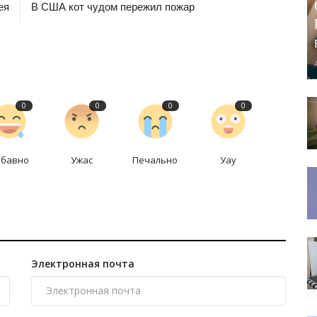
ея
В США кот чудом пережил пожар
0
0
0
0
абавно
Ужас
Печально
Уау
Электронная почта