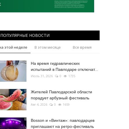
ПОПУЛЯРНЫЕ НОВОСТИ
на этой неделе
В этом месяце
Все время
На время гидравлических
испытаний в Павлодаре отключат...
Июль 31, 2026
0
1735
Жителей Павлодарской области
порадует арбузный фестиваль
Авг 4, 2026
0
1659
Bosson и «Винтаж»: павлодарцев
приглашают на ретро-фестиваль