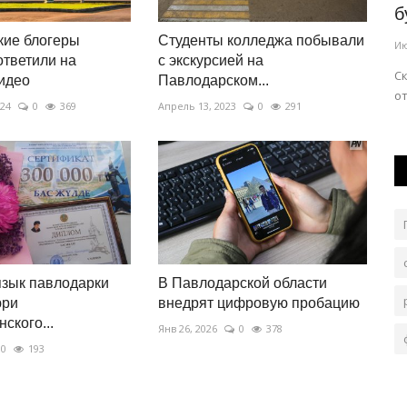
ток
Павлодаре завершат до...
б
кие блогеры
Студенты колледжа побывали
Авг 3, 2026
0
160
Ию
ответили на
с экскурсией на
Аким Павлодара Хасар Хабылбеков повторно
Ск
идео
Павлодарском...
проинспектировал ход работ.
от
на 46
024
0
369
Апрель 13, 2023
0
291
язык павлодарки
В Павлодарской области
юри
внедрят цифровую пробацию
ского...
Янв 26, 2026
0
378
0
193