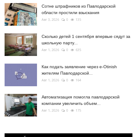
Сотне штрафников из Павлодарской
области простили взыскания
Авг 3, 2026
0
135
Сколько детей 1 сентября впервые сядут за
школьную парту...
Авг 1, 2026
0
635
Как подать заявление через e-Otinish
жителям Павлодарской...
Авг 1, 2026
0
164
Автоматизация помогла павлодарской
компании увеличить объем...
Авг 1, 2026
0
175