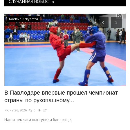
СЛУЧАЙНАЯ НОВОСТЬ
Летний спорт
ервые прошел чемпионат
Павлодарские поли
ашному...
на городских сорев
Июнь 15, 2026
0
783
и блестяще.
Мужчины соревновались на 
оспаривали первенство на т