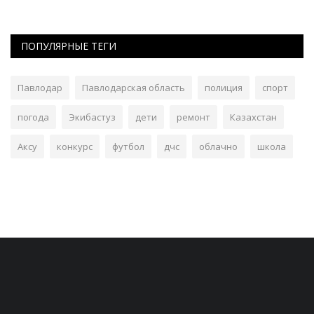
ПОПУЛЯРНЫЕ ТЕГИ
Павлодар
Павлодарская область
полиция
спорт
погода
Экибастуз
дети
ремонт
Казахстан
Аксу
конкурс
футбол
дчс
облачно
школа