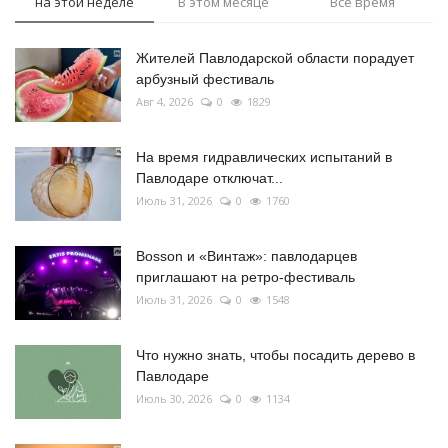
на этой неделе
В этом месяце
Все время
Жителей Павлодарской области порадует
арбузный фестиваль
Авг 4, 2026
0
1829
На время гидравлических испытаний в
Павлодаре отключат...
Июль 31, 2026
0
1760
Bosson и «Винтаж»: павлодарцев
приглашают на ретро-фестиваль
Июль 31, 2026
0
1548
Что нужно знать, чтобы посадить дерево в
Павлодаре
Июль 30, 2026
0
1134