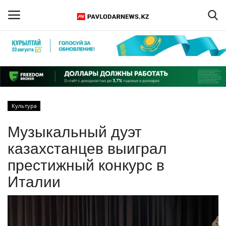
Войти
Регистрация
Главная
Культура
Обратная связь
Музыкальный дуэт
ПАВЛОДАРСКАЯ ОБЛАСТЬ
казахстанцев выиграл
престижный конкурс в
КАЗАХСТАН
Италии
МИР
СПЕЦПРОЕКТЫ