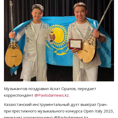
СПОРТ
Чек-лист
РАЗВЛЕЧЕНИЯ
OFFICIAL
Курултай
Язык
Қазақша
Русский
Музыкантов поздравил Асхат Оралов, передает
корреспондент
@Pavlodarnews.kz.
Казахстанский инструментальный дуэт выиграл Гран-
при престижного музыкального конкурса Open Italy 2023,
передает корреспондент @Pavlоdarnews.kz.