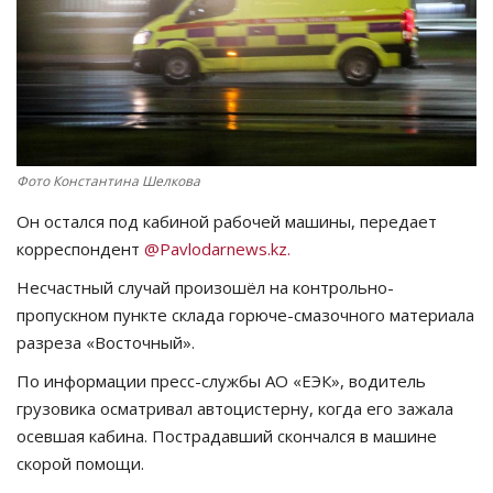
СПОРТ
Чек-лист
РАЗВЛЕЧЕНИЯ
Фото Константина Шелкова
OFFICIAL
Он остался под кабиной рабочей машины, передает
корреспондент
@Pavlodarnews.kz.
Курултай
Несчастный случай произошёл на контрольно-
пропускном пункте склада горюче-смазочного материала
Язык
разреза «Восточный».
Қазақша
Русский
По информации пресс-службы АО «ЕЭК», водитель
грузовика осматривал автоцистерну, когда его зажала
осевшая кабина. Пострадавший скончался в машине
скорой помощи.