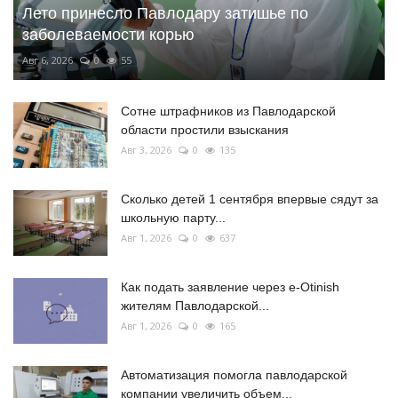
Лето принесло Павлодару затишье по
заболеваемости корью
Авг 6, 2026
0
55
Сотне штрафников из Павлодарской
области простили взыскания
Авг 3, 2026
0
135
Сколько детей 1 сентября впервые сядут за
школьную парту...
Авг 1, 2026
0
637
Как подать заявление через e-Otinish
жителям Павлодарской...
Авг 1, 2026
0
165
Автоматизация помогла павлодарской
компании увеличить объем...