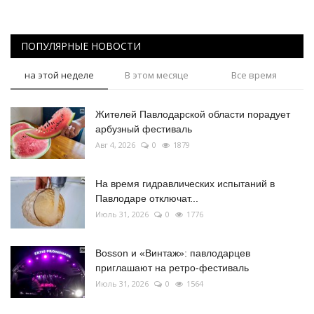
ПОПУЛЯРНЫЕ НОВОСТИ
на этой неделе
В этом месяце
Все время
Жителей Павлодарской области порадует
арбузный фестиваль
Авг 4, 2026
0
1879
На время гидравлических испытаний в
Павлодаре отключат...
Июль 31, 2026
0
1776
Bosson и «Винтаж»: павлодарцев
приглашают на ретро-фестиваль
Июль 31, 2026
0
1564