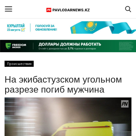
Войти
Регистрация
Главная
Происшествия
Обратная связь
На экибастузском угольном
ПАВЛОДАРСКАЯ ОБЛАСТЬ
разрезе погиб мужчина
КАЗАХСТАН
МИР
СПЕЦПРОЕКТЫ