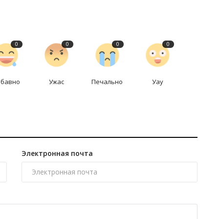
0
0
0
0
абавно
Ужас
Печально
Уау
Электронная почта