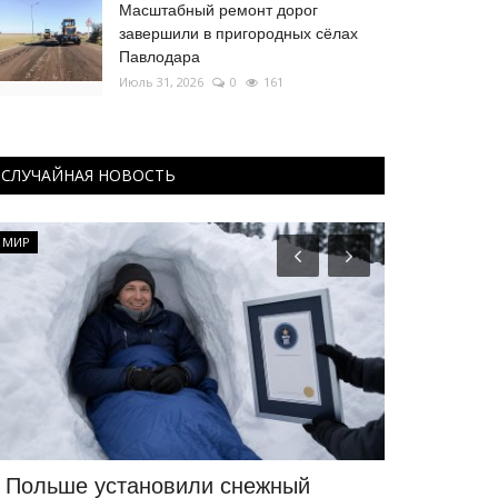
Масштабный ремонт дорог
завершили в пригородных сёлах
Павлодара
Июль 31, 2026
0
161
СЛУЧАЙНАЯ НОВОСТЬ
МИР
Медицина
 Польше установили снежный
Молодая в