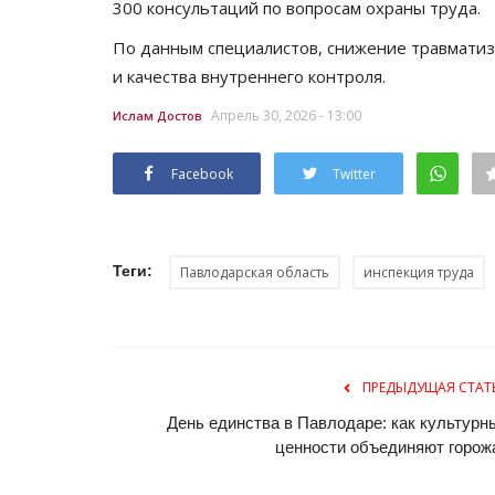
300 консультаций по вопросам охраны труда.
Павлодарского региона показа
По данным специалистов, снижение травматиз
Февр 28, 2026
0
864
и качества внутреннего контроля.
1 марта - Международный день гражданско
Апрель 30, 2026 - 13:00
Ислам Достов
Facebook
Twitter
Теги:
Павлодарская область
инспекция труда
ПРЕДЫДУЩАЯ СТАТ
День единства в Павлодаре: как культурн
ценности объединяют горож