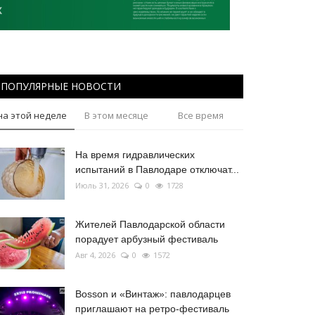
ПОПУЛЯРНЫЕ НОВОСТИ
на этой неделе
В этом месяце
Все время
На время гидравлических
испытаний в Павлодаре отключат...
Июль 31, 2026
0
1728
Жителей Павлодарской области
порадует арбузный фестиваль
Авг 4, 2026
0
1572
Bosson и «Винтаж»: павлодарцев
приглашают на ретро-фестиваль