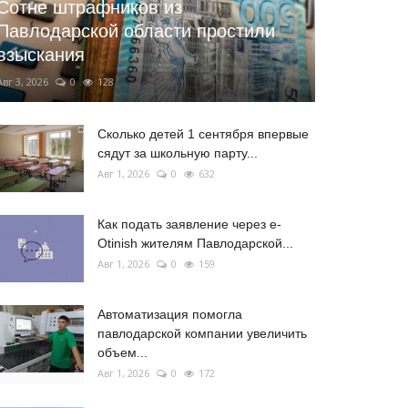
Сотне штрафников из
Павлодарской области простили
взыскания
Авг 3, 2026
0
128
Сколько детей 1 сентября впервые
сядут за школьную парту...
Авг 1, 2026
0
632
Как подать заявление через e-
Otinish жителям Павлодарской...
Авг 1, 2026
0
159
Автоматизация помогла
павлодарской компании увеличить
объем...
Авг 1, 2026
0
172