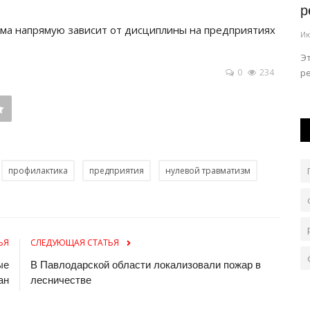
ли...
распахнул двери для будущих...
р
ма напрямую зависит от дисциплины на предприятиях
Авг 4, 2026
0
126
Ию
й обороны.
Горожанок ждут полезные советы.
Э
0
234
р
профилактика
предприятия
нулевой травматизм
ЬЯ
СЛЕДУЮЩАЯ СТАТЬЯ
ые
В Павлодарской области локализовали пожар в
ан
лесничестве