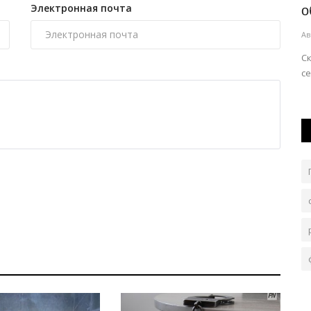
Электронная почта
школьников
о
Авг 6, 2026
0
131
Ав
 появление
Для подготовки к новому учебному году семьям окажут
Ск
.
материальную помощь.
се