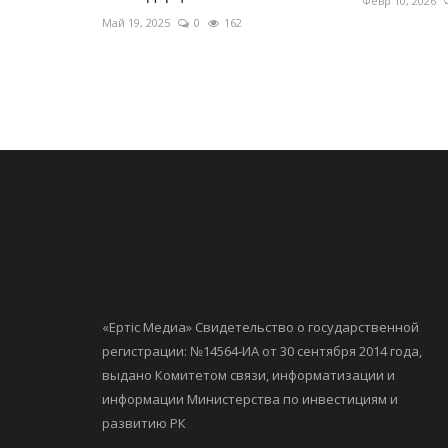
Февр 10, 2026
Май 19, 2025
0
162
«Ертiс Медиа» Свидетельство о государственной
регистрации: №14564-ИА от 30 сентября 2014 года,
выдано Комитетом связи, информатизации и
информации Министерства по инвестициям и
развитию РК