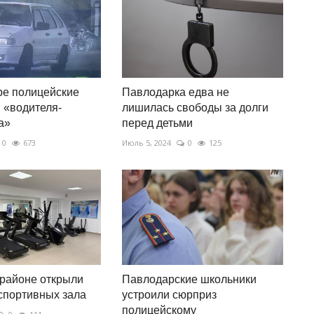
ре полицейские
Павлодарка едва не
 «водителя-
лишилась свободы за долги
а»
перед детьми
0
673
Июль 5, 2024
0
125
районе открыли
Павлодарские школьники
спортивных зала
устроили сюрприз
полицейскому