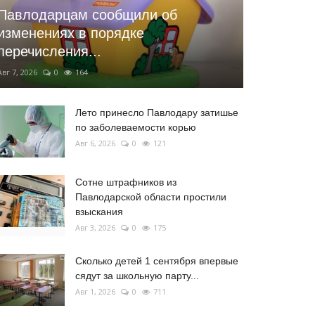
Павлодарцам сообщили об
изменениях в порядке
перечисления...
Авг 7, 2026
0
164
Лето принесло Павлодару затишье
по заболеваемости корью
Авг 6, 2026
0
121
Сотне штрафников из
Павлодарской области простили
взыскания
Авг 3, 2026
0
175
Сколько детей 1 сентября впервые
сядут за школьную парту...
Авг 1, 2026
0
711