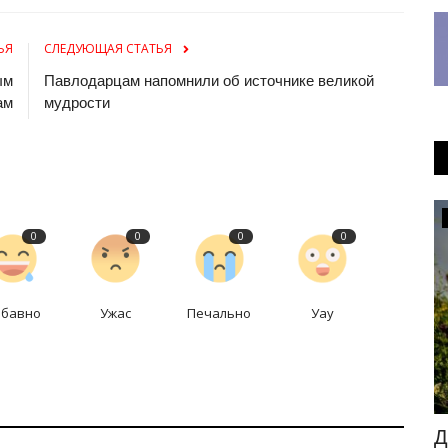
ЬЯ
СЛЕДУЮЩАЯ СТАТЬЯ
ым
Павлодарцам напомнили об источнике великой
ам
мудрости
Образование
0
0
0
0
абавно
Ужас
Печально
Уау
третили
В Павлодаре поддержат родителей
Д