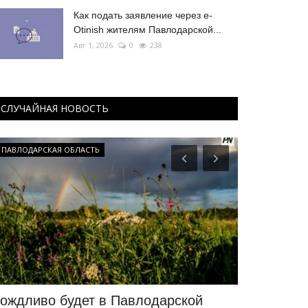
Как подать заявление через e-
Otinish жителям Павлодарской...
Авг 1, 2026
0
238
СЛУЧАЙНАЯ НОВОСТЬ
ПАВЛОДАРСКАЯ ОБЛАСТЬ
Развитие
ождливо будет в Павлодарской
В Павлода