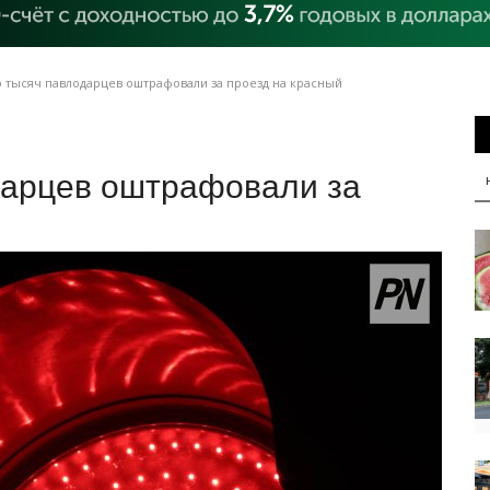
 тысяч павлодарцев оштрафовали за проезд на красный
дарцев оштрафовали за