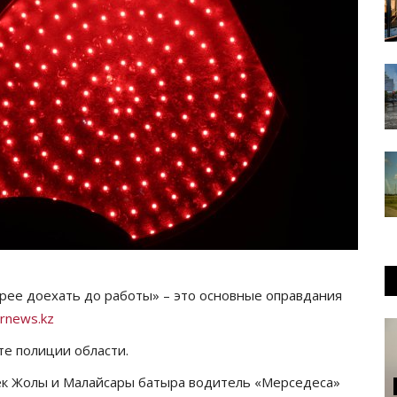
рее доехать до работы» – это основные оправдания
rnews.kz
е полиции области.
ек Жолы и Малайсары батыра водитель «Мерседеса»