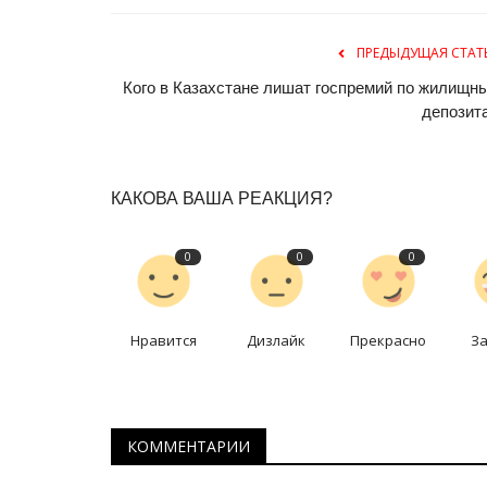
ПРЕДЫДУЩАЯ СТАТ
Кого в Казахстане лишат госпремий по жилищн
депозит
КАКОВА ВАША РЕАКЦИЯ?
Чек-лист
0
0
0
Нравится
Дизлайк
Прекрасно
З
КОММЕНТАРИИ
Чек-лист: что делать, если вс