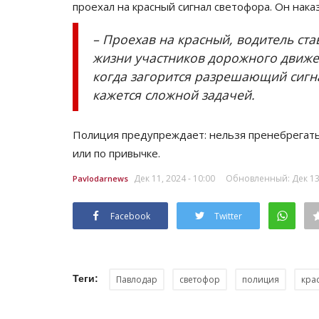
проехал на красный сигнал светофора. Он нак
– Проехав на красный, водитель ста
жизни участников дорожного движен
когда загорится разрешающий сигн
кажется сложной задачей.
Полиция предупреждает: нельзя пренебрегать
или по привычке.
Дек 11, 2024 - 10:00
Обновленный: Дек 13,
Pavlodarnews
Facebook
Twitter
Теги:
Павлодар
светофор
полиция
кра