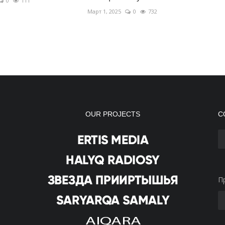
0
111
Март 1, 2025
0
732
OUR PROJECTS
С
П