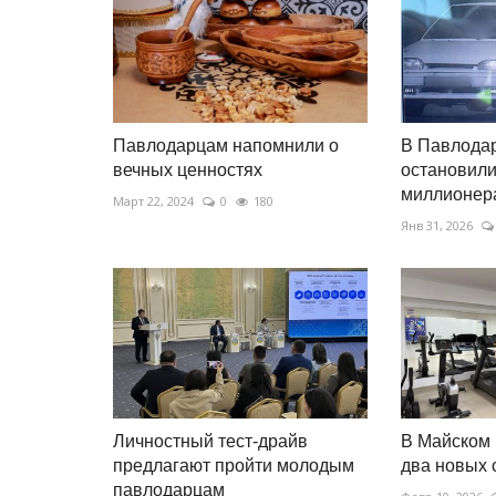
Павлодарцам напомнили о
В Павлода
вечных ценностях
остановили
миллионер
Март 22, 2024
0
180
Янв 31, 2026
Личностный тест-драйв
В Майском 
предлагают пройти молодым
два новых 
павлодарцам