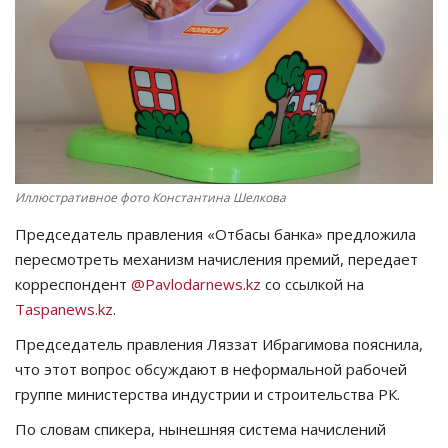
СПОРТ
Чек-лист
РАЗВЛЕЧЕНИЯ
OFFICIAL
Иллюстративное фото Константина Шелкова
Председатель правления «Отбасы банка» предложила
Курултай
пересмотреть механизм начисления премий, передает
корреспондент
@Pavlodarnews.kz
со ссылкой на
Язык
Taspanews.kz
.
Қазақша
Русский
Председатель правления Ляззат Ибрагимова пояснила,
что этот вопрос обсуждают в неформальной рабочей
группе министерства индустрии и строительства РК.
По словам спикера, нынешняя система начислений