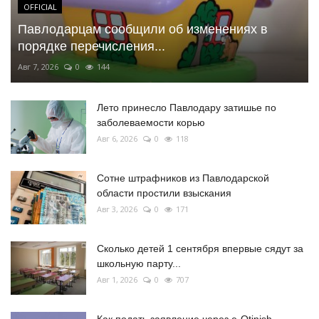
OFFICIAL
Павлодарцам сообщили об изменениях в
порядке перечисления...
Авг 7, 2026
0
144
Лето принесло Павлодару затишье по
заболеваемости корью
Авг 6, 2026
0
118
Сотне штрафников из Павлодарской
области простили взыскания
Авг 3, 2026
0
171
Сколько детей 1 сентября впервые сядут за
школьную парту...
Авг 1, 2026
0
707