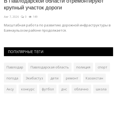
В Павлодарской области отремонтируют
В
крупный участок дороги
п
Авг 7, 2026
0
149
Ав
ом
Масштабная работа по развитию дорожной инфраструктуры в
Ме
Баянаульском районе продолжается.
«З
ПОПУЛЯРНЫЕ ТЕГИ
Павлодар
Павлодарская область
полиция
спорт
погода
Экибастуз
дети
ремонт
Казахстан
Аксу
конкурс
футбол
дчс
облачно
школа