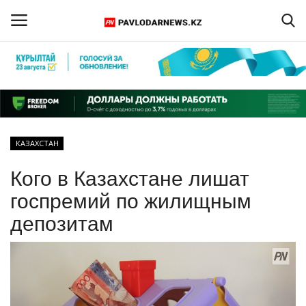
Войти
Регистрация
Главная
КАЗАХСТАН
Обратная связь
Кого в Казахстане лишат
ПАВЛОДАРСКАЯ ОБЛАСТЬ
госпремий по жилищным
депозитам
КАЗАХСТАН
МИР
СПЕЦПРОЕКТЫ