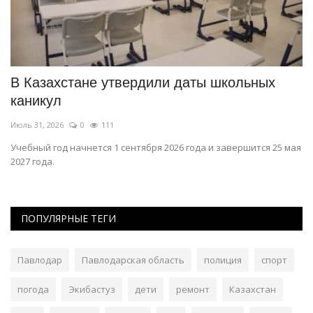
ка
В Казахстане утвердили даты школьных
В
каникул
Ию
Июль 31, 2026
0
111
Эт
Ги
Учебный год начнется 1 сентября 2026 года и завершится 25 мая
2027 года.
ПОПУЛЯРНЫЕ ТЕГИ
Павлодар
Павлодарская область
полиция
спорт
погода
Экибастуз
дети
ремонт
Казахстан