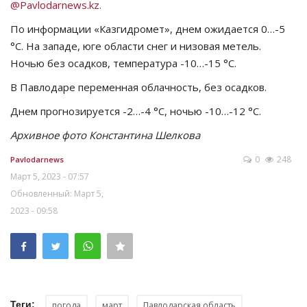
@Pavlodarnews.kz.
СПОРТ
По информации «Казгидромет», днем ожидается 0…-5
°C. На западе, юге области снег и низовая метель.
Чек-лист
Ночью без осадков, температура -10…-15 °C.
В Павлодаре переменная облачность, без осадков.
РАЗВЛЕЧЕНИЯ
Днем прогнозируется -2…-4 °C, ночью -10…-12 °C.
OFFICIAL
Архивное фото Константина Шелкова
0
248
Pavlodarnews
Курултай
Март 5, 2023 - 07:57
Обновленный: Март 5,
Язык
2023 - 09:58
Қазақша
Русский
Теги:
погода
март
Павлодарская область