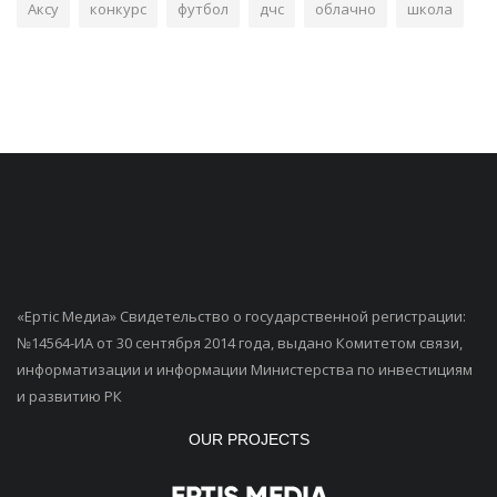
Аксу
конкурс
футбол
дчс
облачно
школа
«Ертiс Медиа» Свидетельство о государственной регистрации:
№14564-ИА от 30 сентября 2014 года, выдано Комитетом связи,
информатизации и информации Министерства по инвестициям
и развитию РК
OUR PROJECTS