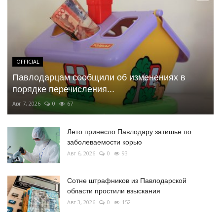
OFFICIAL
Павлодарцам сообщили об изменениях в
порядке перечисления...
Авг 7, 2026
0
67
Лето принесло Павлодару затишье по
заболеваемости корью
Авг 6, 2026
0
93
Сотне штрафников из Павлодарской
области простили взыскания
Авг 3, 2026
0
152