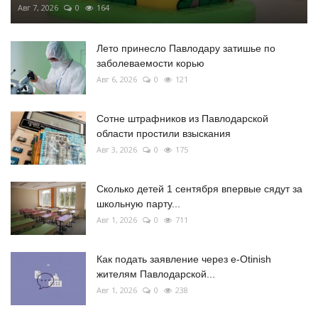
Авг 7, 2026
0
164
Лето принесло Павлодару затишье по
заболеваемости корью
Авг 6, 2026
0
121
Сотне штрафников из Павлодарской
области простили взыскания
Авг 3, 2026
0
175
Сколько детей 1 сентября впервые сядут за
школьную парту...
Авг 1, 2026
0
711
Как подать заявление через e-Otinish
жителям Павлодарской...
Авг 1, 2026
0
238