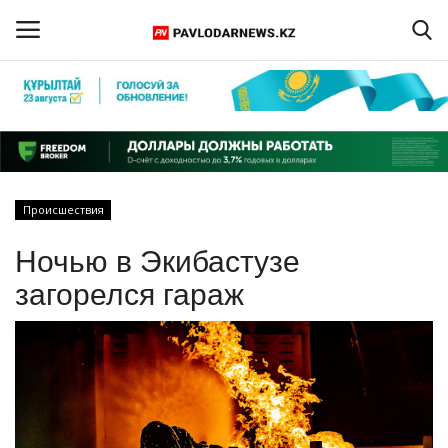
Войти
Регистрация
Главная
Происшествия
Обратная связь
Ночью в Экибастузе
ПАВЛОДАРСКАЯ ОБЛАСТЬ
загорелся гараж
КАЗАХСТАН
МИР
СПЕЦПРОЕКТЫ