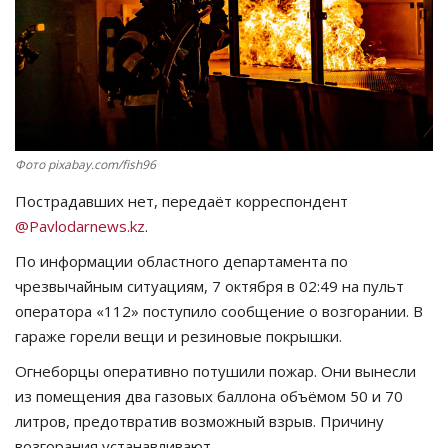
СПОРТ
Чек-лист
РАЗВЛЕЧЕНИЯ
Фото pixabay.com/fish96
OFFICIAL
Пострадавших нет, передаёт корреспондент
@Pavlodarnews.kz
.
Курултай
По информации областного департамента по
чрезвычайным ситуациям, 7 октября в 02:49 на пульт
Язык
оператора «112» поступило сообщение о возгорании. В
Қазақша
Русский
гараже горели вещи и резиновые покрышки.
Огнеборцы оперативно потушили пожар. Они вынесли
из помещения два газовых баллона объёмом 50 и 70
литров, предотвратив возможный взрыв. Причину
возгорания устанавливают.