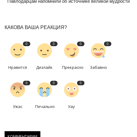
Павлодарцам напомнили об источнике великой мудрости
КАКОВА ВАША РЕАКЦИЯ?
0
0
0
0
Нравится
Дизлайк
Прекрасно
Забавно
0
0
0
Ужас
Печально
Уау
КОММЕНТАРИИ