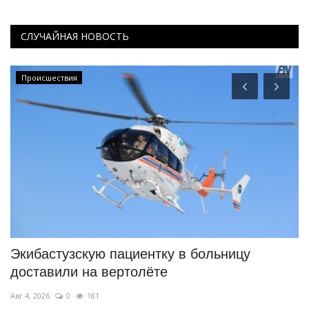
СЛУЧАЙНАЯ НОВОСТЬ
Происшествия
Экибастузскую пациентку в больницу
В
доставили на вертолёте
«
Авг 4, 2026
0
181
Ию