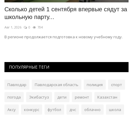
Сколько детей 1 сентября впервые сядут за
П
школьную парту...
Ию
Авг 1, 2026
0
704
Эк
ху
.
В регионе продолжается подготовка к новому учебному году.
ПОПУЛЯРНЫЕ ТЕГИ
Павлодар
Павлодарская область
полиция
спорт
погода
Экибастуз
дети
ремонт
Казахстан
Аксу
конкурс
футбол
дчс
облачно
школа