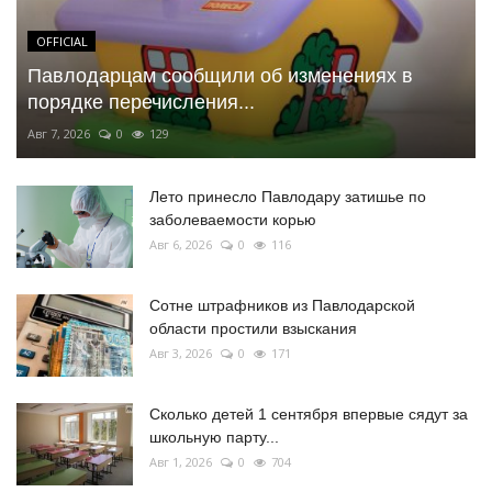
OFFICIAL
Павлодарцам сообщили об изменениях в
порядке перечисления...
Авг 7, 2026
0
129
Лето принесло Павлодару затишье по
заболеваемости корью
Авг 6, 2026
0
116
Сотне штрафников из Павлодарской
области простили взыскания
Авг 3, 2026
0
171
Сколько детей 1 сентября впервые сядут за
школьную парту...
Авг 1, 2026
0
704