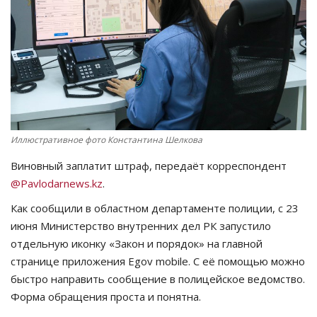
СПОРТ
Чек-лист
РАЗВЛЕЧЕНИЯ
OFFICIAL
Иллюстративное фото Константина Шелкова
Виновный заплатит штраф, передаёт корреспондент
Курултай
@Pavlodarnews.kz
.
Язык
Как сообщили в областном департаменте полиции, с 23
июня Министерство внутренних дел РК запустило
Қазақша
Русский
отдельную иконку «Закон и порядок» на главной
странице приложения Egov mobile. С её помощью можно
быстро направить сообщение в полицейское ведомство.
Форма обращения проста и понятна.