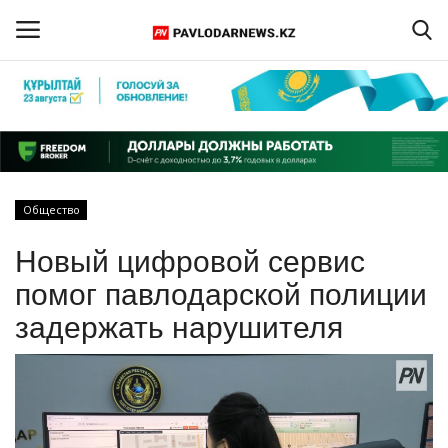
Войти
Регистрация
Главная
Общество
Обратная связь
Новый цифровой сервис
ПАВЛОДАРСКАЯ ОБЛАСТЬ
помог павлодарской полиции
задержать нарушителя
КАЗАХСТАН
МИР
СПЕЦПРОЕКТЫ