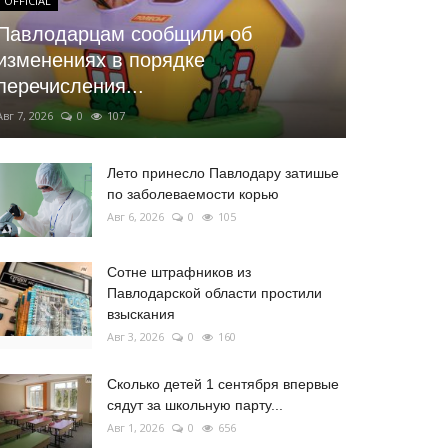
OFFICIAL
Павлодарцам сообщили об
изменениях в порядке
перечисления...
Авг 7, 2026
0
107
Лето принесло Павлодару затишье
по заболеваемости корью
Авг 6, 2026
0
105
Сотне штрафников из
Павлодарской области простили
взыскания
Авг 3, 2026
0
160
Сколько детей 1 сентября впервые
сядут за школьную парту...
Авг 1, 2026
0
656