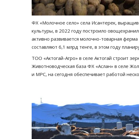
«Иртыш» победой попрощался
родными болельщиками
Февр 4, 2026
0
3157
ФХ «Молочное село» села Исантерек, выращив
Хоккейный клуб «Иртыш» завершил домаш
культуры, в 2022 году построило овощехранил
чемпионата Казахстана на мажорной...
активно развивается молочно-товарная ферма 
составляют 6,1 млрд тенге, в этом году плани
ТОО «Актогай-Агро» в селе Актогай строит зер
Животноводческая база ФХ «Аслан» в селе Жо
и МРС, на сегодня обеспечивает работой неск