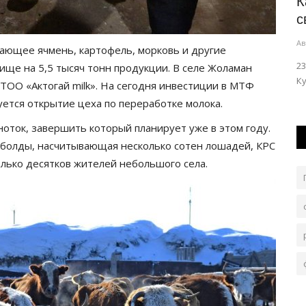
 с
Многодетные экибастузцы станут
К
приоритетными жильцами в...
с
Авг 6, 2026
0
158
Ав
ающее ячмень, картофель, морковь и другие
нюю часть
Строительство объекта находится на завершающей
23
ище на 5,5 тысяч тонн продукции. В селе Жоламан
стадии.
Ку
ТОО «Актогай milk». На сегодня инвестиции в МТФ
руется открытие цеха по переработке молока.
ноток, завершить который планирует уже в этом году.
лболды, насчитывающая несколько сотен лошадей, КРС
олько десятков жителей небольшого села.