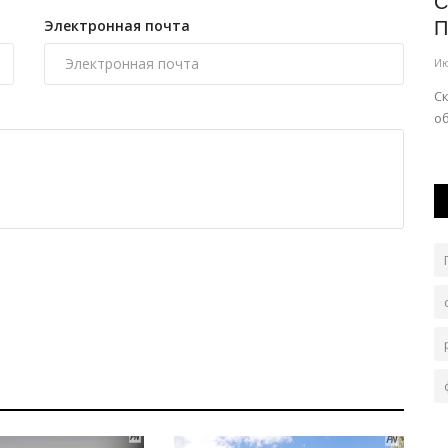
ут
В Теренколе организовали турнир по
С
Электронная почта
пляжному волейболу
П
Авг 5, 2026
0
96
Ию
етственных
Мероприятие организовали в рамках реализации
Ск
концепции «Закон и порядок».
об