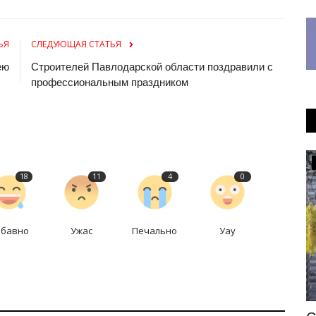
ЬЯ
СЛЕДУЮЩАЯ СТАТЬЯ
ею
Строителей Павлодарской области поздравили с
профессиональным праздником
Летний спорт
18
11
4
0
абавно
Ужас
Печально
Уау