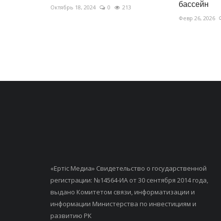
бассейн
Октябрь 18, 2024
0
213
Февр 26, 2026
«Ертiс Медиа» Свидетельство о государственной
регистрации: №14564-ИА от 30 сентября 2014 года,
выдано Комитетом связи, информатизации и
информации Министерства по инвестициям и
развитию РК