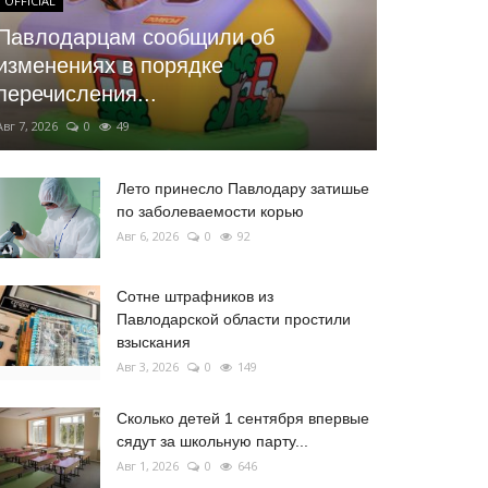
OFFICIAL
Павлодарцам сообщили об
изменениях в порядке
перечисления...
Авг 7, 2026
0
49
Лето принесло Павлодару затишье
по заболеваемости корью
Авг 6, 2026
0
92
Сотне штрафников из
Павлодарской области простили
взыскания
Авг 3, 2026
0
149
Сколько детей 1 сентября впервые
сядут за школьную парту...
Авг 1, 2026
0
646