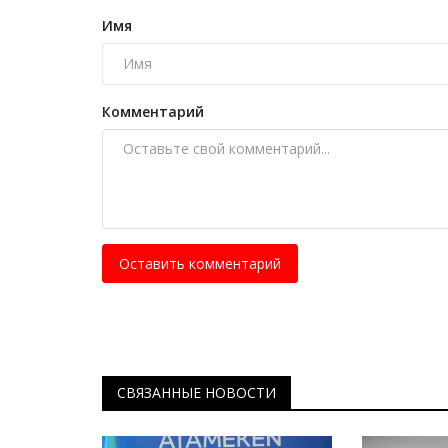
Чек-лист: как павлодарцы мог
Имя
усыновить или удочерить...
Июль 17, 2026
0
307
Усыновление ребенка – один из самых отв
Комментарий
шагов в жизни семьи.
Оставить комментарий
СВЯЗАННЫЕ НОВОСТИ