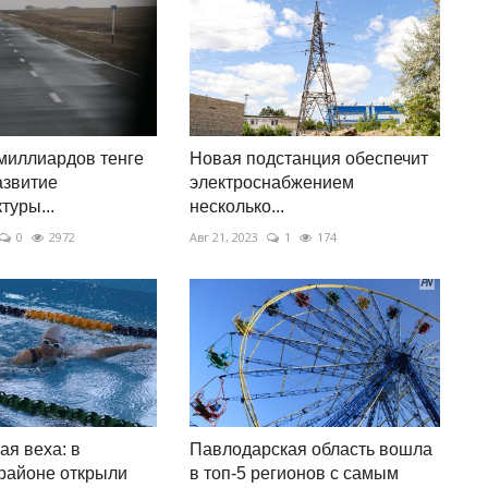
миллиардов тенге
Новая подстанция обеспечит
азвитие
электроснабжением
туры...
несколько...
0
2972
Авг 21, 2023
1
174
ая веха: в
Павлодарская область вошла
районе открыли
в топ-5 регионов с самым