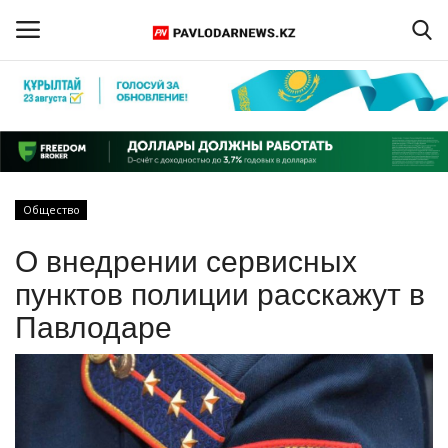
Войти
Регистрация
Главная
Общество
Обратная связь
О внедрении сервисных
ПАВЛОДАРСКАЯ ОБЛАСТЬ
пунктов полиции расскажут в
Павлодаре
КАЗАХСТАН
МИР
СПЕЦПРОЕКТЫ