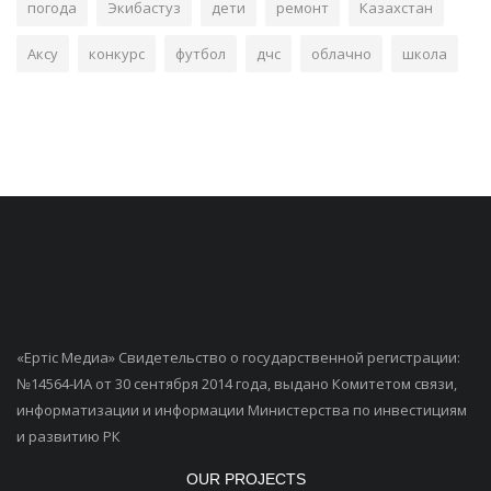
погода
Экибастуз
дети
ремонт
Казахстан
Аксу
конкурс
футбол
дчс
облачно
школа
«Ертiс Медиа» Свидетельство о государственной регистрации:
№14564-ИА от 30 сентября 2014 года, выдано Комитетом связи,
информатизации и информации Министерства по инвестициям
и развитию РК
OUR PROJECTS