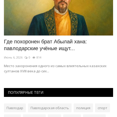
Где похоронен брат Абылай хана:
П
павлодарские учёные ищут...
к
Июнь 6, 2026
0
814
Ма
Место захоронения одного из самых влиятельных казахских
Ка
султанов XVIII века до сих...
ПОПУЛЯРНЫЕ ТЕГИ
Павлодар
Павлодарская область
полиция
спорт