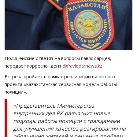
СПОРТ
Чек-лист
РАЗВЛЕЧЕНИЯ
OFFICIAL
Полицейские ответят на вопросы павлодарцев,
передает корреспондент
@Pavlodarnews.kz.
Курултай
Встреча пройдет в рамках реализации пилотного
проекта «Казахстанская сервисная модель работы
Язык
полиции».
Қазақша
Русский
«Представитель Министерства
внутренних дел РК разъяснит новые
подходы работы полиции с гражданами
для улучшения качества реагирования на
обращения жителей и решения проблем