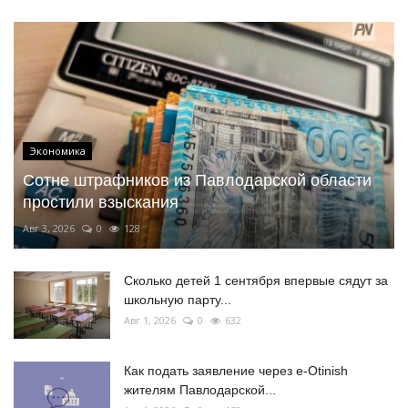
Экономика
Сотне штрафников из Павлодарской области
простили взыскания
Авг 3, 2026
0
128
Сколько детей 1 сентября впервые сядут за
школьную парту...
Авг 1, 2026
0
632
Как подать заявление через e-Otinish
жителям Павлодарской...