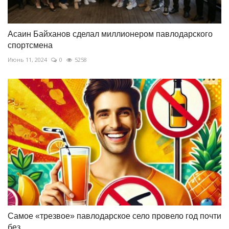
Асаин Байханов сделал миллионером павлодарского
спортсмена
Июнь 11, 2024
0
5258
Самое «трезвое» павлодарское село провело год почти
без...