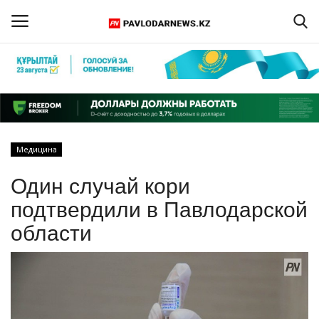
Войти
Регистрация
Главная
Медицина
Обратная связь
Один случай кори
ПАВЛОДАРСКАЯ ОБЛАСТЬ
подтвердили в Павлодарской
области
КАЗАХСТАН
МИР
СПЕЦПРОЕКТЫ