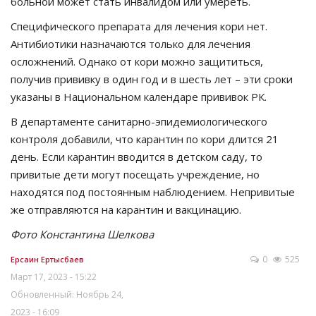
больной может стать инвалидом или умереть.
Специфического препарата для лечения кори нет.
Антибиотики назначаются только для лечения
осложнений. Однако от кори можно защититься,
получив прививку в один год и в шесть лет – эти сроки
указаны в Национальном календаре прививок РК.
В департаменте санитарно-эпидемиологического
контроля добавили, что карантин по кори длится 21
день. Если карантин вводится в детском саду, то
привитые дети могут посещать учреждение, но
находятся под постоянным наблюдением. Непривитые
же отправляются на карантин и вакцинацию.
Фото Константина Шелкова
0
525
Ерсаин Ертысбаев
Март 17, 2023 - 15:22
Обновленный: Ноябрь 24,
2023 - 16:09