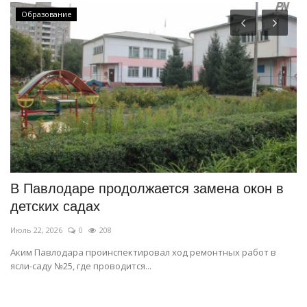
Образование
В Павлодаре продолжается замена окон в
П
детских садах
п
Июль 22, 2026
0
208
Ию
Аким Павлодара проинспектировал ход ремонтных работ в
В 
ясли-саду №25, где проводится...
ор