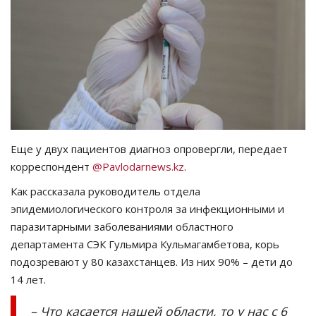
СПОРТ
Чек-лист
РАЗВЛЕЧЕНИЯ
OFFICIAL
Еще у двух пациентов диагноз опровергли, передает
корреспондент
@Pavlodarnews.kz
.
Курултай
Как рассказала руководитель отдела
Язык
эпидемиологического контроля за инфекционными и
паразитарными заболеваниями областного
Қазақша
Русский
департамента СЭК Гульмира Кульмагамбетова, корь
подозревают у 80 казахстанцев. Из них 90% – дети до
14 лет.
– Что касается нашей области, то у нас с 6