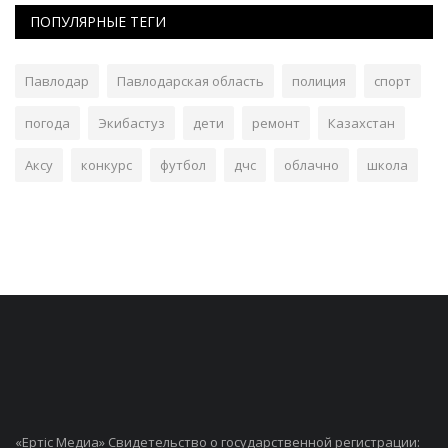
ПОПУЛЯРНЫЕ ТЕГИ
Павлодар
Павлодарская область
полиция
спорт
погода
Экибастуз
дети
ремонт
Казахстан
Аксу
конкурс
футбол
дчс
облачно
школа
«Ертiс Медиа» Свидетельство о государственной регистрации: