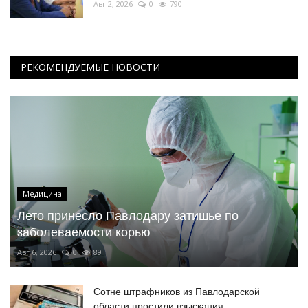
Авг 2, 2026
0
790
РЕКОМЕНДУЕМЫЕ НОВОСТИ
Медицина
Лето принесло Павлодару затишье по
заболеваемости корью
Авг 6, 2026
0
89
Сотне штрафников из Павлодарской
области простили взыскания