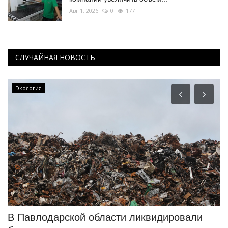
Авг 1, 2026
0
177
СЛУЧАЙНАЯ НОВОСТЬ
Экология
В Павлодарской области ликвидировали
П