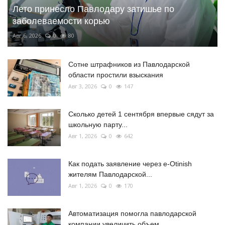
Лето принесло Павлодару затишье по
заболеваемости корью
Авг 6, 2026
0
80
Сотне штрафников из Павлодарской
области простили взыскания
Авг 3, 2026
0
147
Сколько детей 1 сентября впервые сядут за
школьную парту...
Авг 1, 2026
0
642
Как подать заявление через e-Otinish
жителям Павлодарской...
Авг 1, 2026
0
170
Автоматизация помогла павлодарской
компании увеличить объем...