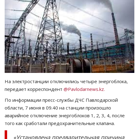
СПОРТ
Чек-лист
РАЗВЛЕЧЕНИЯ
OFFICIAL
Курултай
На электростанции отключились четыре энергоблока,
передает корреспондент
@Pavlodarnews.kz.
Язык
По информации пресс-службы ДЧС Павлодарской
Қазақша
Русский
области, 7 июня в 09.40 на станции произошло
аварийное отключение энергоблоков 1, 2, 3, 4, после
того как сработали предохранительные клапана.
«Установлена предварительная причина