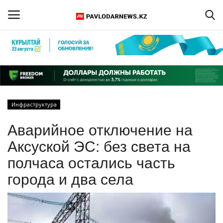
Войти
Регистрация
Главная
Инфраструктура
Обратная связь
Аварийное отключение на
ПАВЛОДАРСКАЯ ОБЛАСТЬ
Аксуской ЭС: без света на
полчаса остались часть
КАЗАХСТАН
города и два села
МИР
СПЕЦПРОЕКТЫ