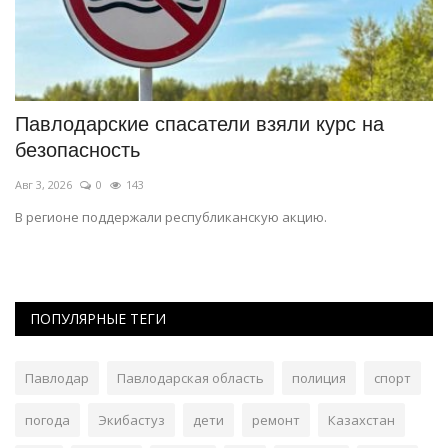
Павлодарские спасатели взяли курс на
Б
безопасность
а
Авг 3, 2026
0
143
Ав
В регионе поддержали республиканскую акцию.
На
ба
ПОПУЛЯРНЫЕ ТЕГИ
Павлодар
Павлодарская область
полиция
спорт
погода
Экибастуз
дети
ремонт
Казахстан