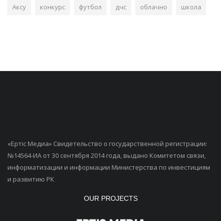
Аксу
конкурс
футбол
дчс
облачно
школа
«Ертiс Медиа» Свидетельство о государственной регистрации:
№14564-ИА от 30 сентября 2014 года, выдано Комитетом связи,
информатизации и информации Министерства по инвестициям
и развитию РК
OUR PROJECTS