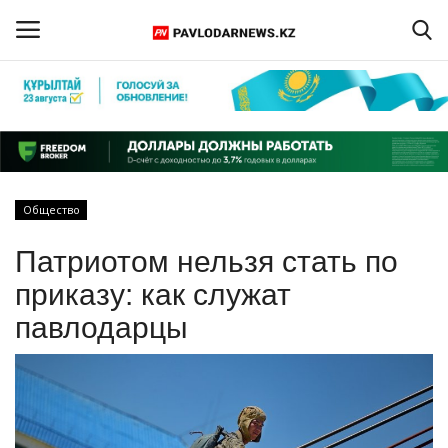
Войти
Регистрация
Главная
Общество
Обратная связь
Патриотом нельзя стать по
ПАВЛОДАРСКАЯ ОБЛАСТЬ
приказу: как служат
павлодарцы
КАЗАХСТАН
МИР
СПЕЦПРОЕКТЫ