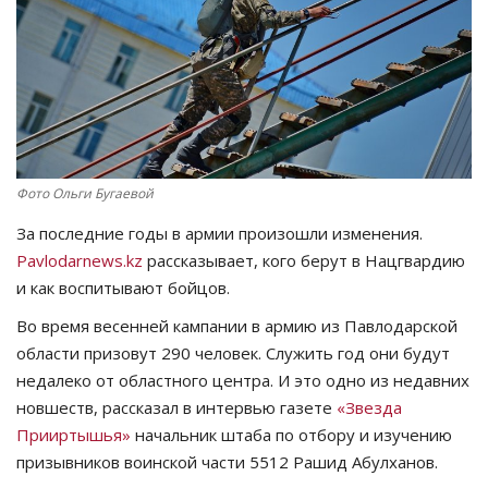
СПОРТ
Чек-лист
РАЗВЛЕЧЕНИЯ
Фото Ольги Бугаевой
OFFICIAL
За последние годы в армии произошли изменения.
Курултай
Pavlodarnews.kz
рассказывает, кого берут в Нацгвардию
и как воспитывают бойцов.
Язык
Во время весенней кампании в армию из Павлодарской
области призовут 290 человек. Служить год они будут
Қазақша
Русский
недалеко от областного центра. И это одно из недавних
новшеств, рассказал в интервью газете
«Звезда
Прииртышья»
начальник штаба по отбору и изучению
призывников воинской части 5512 Рашид Абулханов.