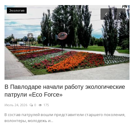
Экология
В Павлодаре начали работу экологические
В
патрули «Eco Force»
с
Июль 24, 2026
0
175
Ап
В состав патрулей вошли представители старшего поколения,
За
волонтеры, молодежь и...
па