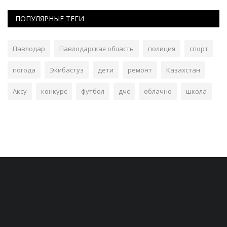
ПОПУЛЯРНЫЕ ТЕГИ
Павлодар
Павлодарская область
полиция
спорт
погода
Экибастуз
дети
ремонт
Казахстан
Аксу
конкурс
футбол
дчс
облачно
школа