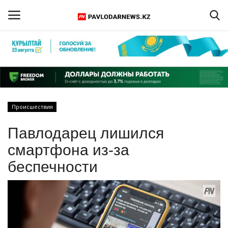
Войти
Регистрация
Главная
Происшествия
Обратная связь
Павлодарец лишился
ПАВЛОДАРСКАЯ ОБЛАСТЬ
смартфона из-за
беспечности
КАЗАХСТАН
МИР
СПЕЦПРОЕКТЫ