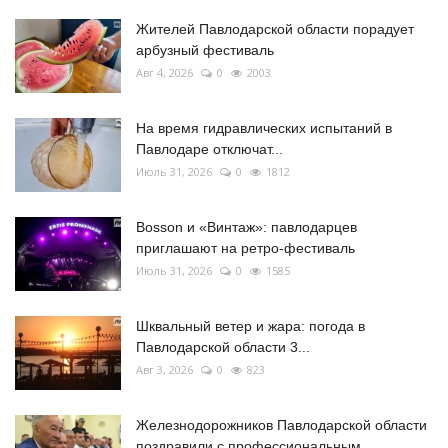
Жителей Павлодарской области порадует
арбузный фестиваль
Авг 4, 2026
0
2003
На время гидравлических испытаний в
Павлодаре отключат...
Июль 31, 2026
0
1812
Bosson и «Винтаж»: павлодарцев
приглашают на ретро-фестиваль
Июль 31, 2026
0
1585
Шквальный ветер и жара: погода в
Павлодарской области 3...
Авг 3, 2026
0
823
Железнодорожников Павлодарской области
поздравили с профессиональным...