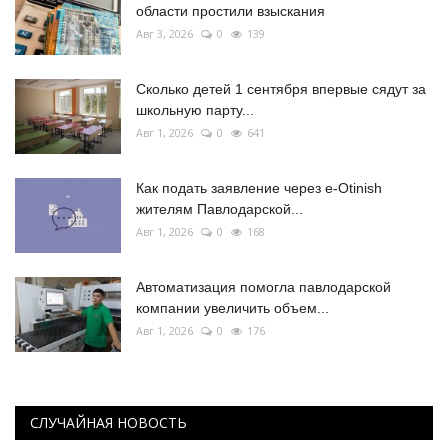
области простили взыскания
Авг 3, 2026
0
139
Сколько детей 1 сентября впервые сядут за
школьную парту...
Авг 1, 2026
0
641
Как подать заявление через e-Otinish
жителям Павлодарской...
Авг 1, 2026
0
168
Автоматизация помогла павлодарской
компании увеличить объем...
Авг 1, 2026
0
176
СЛУЧАЙНАЯ НОВОСТЬ