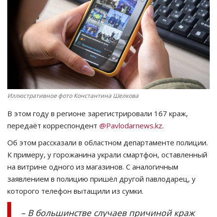
СПОРТ
Чек-лист
РАЗВЛЕЧЕНИЯ
OFFICIAL
Иллюстративное фото Константина Шелкова
В этом году в регионе зарегистрировали 167 краж,
Курултай
передаёт корреспондент
@Pavlodarnews.kz
.
Язык
Об этом рассказали в областном департаменте полиции.
К примеру, у горожанина украли смартфон, оставленный
Қазақша
Русский
на витрине одного из магазинов. С аналогичным
заявлением в полицию пришёл другой павлодарец, у
которого телефон вытащили из сумки.
– В большинстве случаев причиной краж