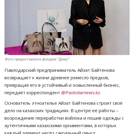
СПОРТ
Чек-лист
РАЗВЛЕЧЕНИЯ
OFFICIAL
Фото предоставлено фондом "Даму"
Павлодарский предприниматель Айзат Байтенова
Курултай
возвращает к жизни древнее ремесло предков,
превращая его в устойчивый и осмысленный бизнес,
Язык
передаёт корреспондент
@Pavlodarnews.kz.
Қазақша
Русский
Основатель этноателье Айзат Байтенова строит своё
дело на казахских традициях. В центре её работы –
возрождение переработки войлока и пошив одежды с
аутентичными казахскими орнаментами, в которых
каждый элемент несёт сакральный смысл.