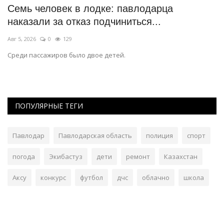
Семь человек в лодке: павлодарца
С
наказали за отказ подчиниться...
Ма
Авг 5, 2026
0
129
За
бо
Среди пассажиров было двое детей.
ПОПУЛЯРНЫЕ ТЕГИ
Павлодар
Павлодарская область
полиция
спорт
погода
Экибастуз
дети
ремонт
Казахстан
Аксу
конкурс
футбол
дчс
облачно
школа