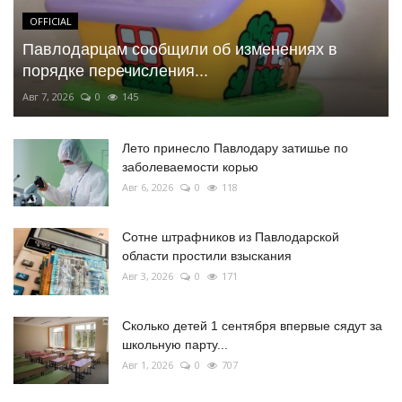
OFFICIAL
Павлодарцам сообщили об изменениях в
порядке перечисления...
Авг 7, 2026
0
145
Лето принесло Павлодару затишье по
заболеваемости корью
Авг 6, 2026
0
118
Сотне штрафников из Павлодарской
области простили взыскания
Авг 3, 2026
0
171
Сколько детей 1 сентября впервые сядут за
школьную парту...
Авг 1, 2026
0
707