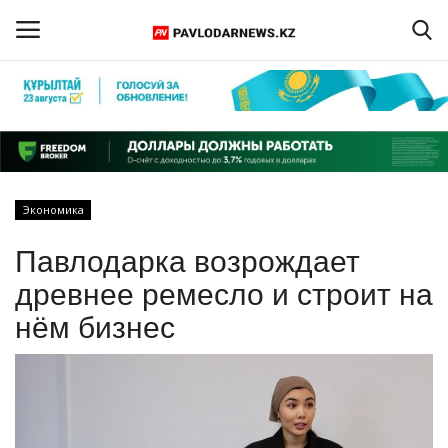
Войти
Регистрация
Главная
Экономика
Обратная связь
Павлодарка возрождает
ПАВЛОДАРСКАЯ ОБЛАСТЬ
древнее ремесло и строит на
нём бизнес
КАЗАХСТАН
МИР
СПЕЦПРОЕКТЫ