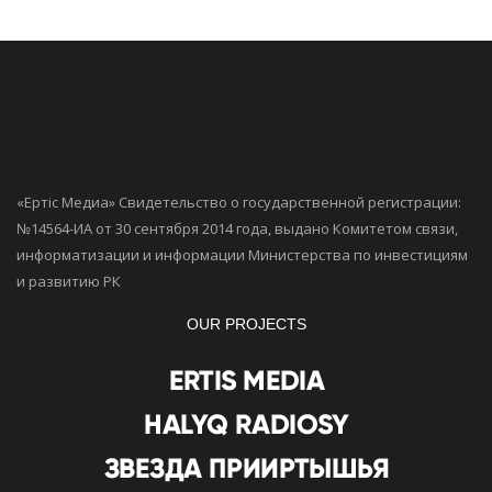
«Ертiс Медиа» Свидетельство о государственной регистрации:
№14564-ИА от 30 сентября 2014 года, выдано Комитетом связи,
информатизации и информации Министерства по инвестициям
и развитию РК
OUR PROJECTS