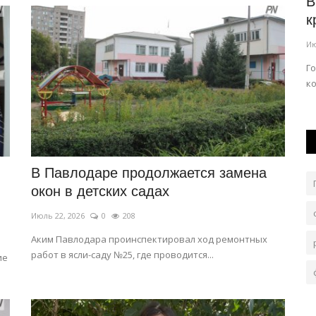
еди
В Павлодаре из-за ретро-фестиваля
В
продлили работу автобусов
к
Авг 7, 2026
0
42
Ию
це
Временное изменение коснется нескольких
Г
маршрутов.
к
В Павлодаре продолжается замена
окон в детских садах
Июль 22, 2026
0
208
Аким Павлодара проинспектировал ход ремонтных
работ в ясли-саду №25, где проводится...
ие