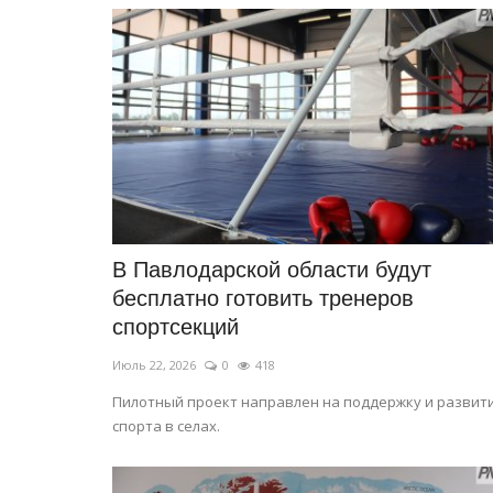
Планета Казахстан: золото ср
степей
Авг 1, 2025
0
10398
Варваринское месторождение - самое серд
золотодобычи Костанайской области.
В Павлодарской области будут
бесплатно готовить тренеров
спортсекций
Июль 22, 2026
0
418
Пилотный проект направлен на поддержку и развит
спорта в селах.