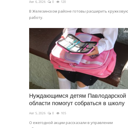
Авг 6, 2026
0
120
В Железинском районе готовы расширить кружкову
работу.
Нуждающимся детям Павлодарской
области помогут собраться в школу
Авг 5, 2026
0
105
О ежегодной акции рассказали в управлении