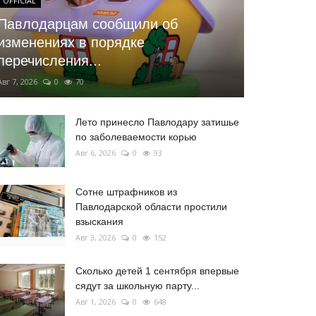
OFFICIAL
Павлодарцам сообщили об
изменениях в порядке
перечисления...
Авг 7, 2026
0
70
Лето принесло Павлодару затишье
по заболеваемости корью
Авг 6, 2026
0
93
Сотне штрафников из
Павлодарской области простили
взыскания
Авг 3, 2026
0
152
Сколько детей 1 сентября впервые
сядут за школьную парту...
Авг 1, 2026
0
648