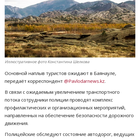
СПОРТ
Чек-лист
РАЗВЛЕЧЕНИЯ
OFFICIAL
Иллюстративное фото Константина Шелкова
Основной наплыв туристов ожидают в Баянауле,
Курултай
передаёт корреспондент
@Pavlodarnews.kz
.
Язык
В связи с ожидаемым увеличением транспортного
потока сотрудники полиции проводят комплекс
Қазақша
Русский
профилактических и организационных мероприятий,
направленных на обеспечение безопасности дорожного
движения.
Полицейские обследуют состояние автодорог, ведущих