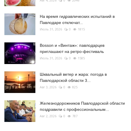
Авг 4, 2026
0
2046
На время гидравлических испытаний в
Павлодаре отключат...
Июль 31, 2026
0
1815
Bosson и «Винтаж»: павлодарцев
приглашают на ретро-фестиваль
Июль 31, 2026
0
1585
Шквальный ветер и жара: погода в
Павлодарской области 3...
Авг 3, 2026
0
825
Железнодорожников Павлодарской области
поздравили с профессиональным...
Авг 2, 2026
0
787