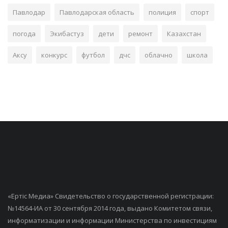
Павлодар
Павлодарская область
полиция
спорт
погода
Экибастуз
дети
ремонт
Казахстан
Аксу
конкурс
футбол
дчс
облачно
школа
«Ертiс Медиа» Свидетельство о государственной регистрации:
№14564-ИА от 30 сентября 2014 года, выдано Комитетом связи,
информатизации и информации Министерства по инвестициям