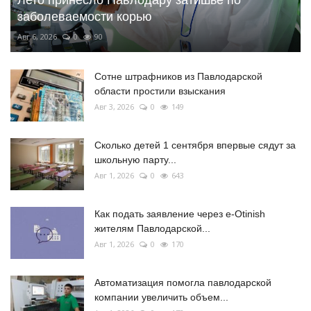
Лето принесло Павлодару затишье по
заболеваемости корью
Авг 6, 2026
0
90
Сотне штрафников из Павлодарской
области простили взыскания
Авг 3, 2026
0
149
Сколько детей 1 сентября впервые сядут за
школьную парту...
Авг 1, 2026
0
643
Как подать заявление через e-Otinish
жителям Павлодарской...
Авг 1, 2026
0
170
Автоматизация помогла павлодарской
компании увеличить объем...