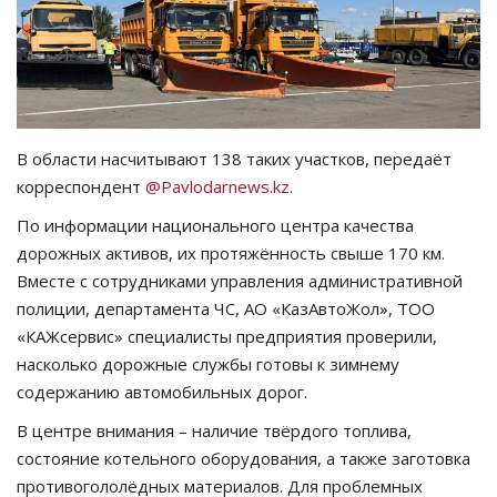
СПОРТ
Чек-лист
РАЗВЛЕЧЕНИЯ
В области насчитывают 138 таких участков, передаёт
корреспондент
@Pavlodarnews.kz.
OFFICIAL
По информации национального центра качества
дорожных активов, их протяжённость свыше 170 км.
Курултай
Вместе с сотрудниками управления административной
полиции, департамента ЧС, АО «КазАвтоЖол», ТОО
Язык
«КАЖсервис» специалисты предприятия проверили,
насколько дорожные службы готовы к зимнему
Қазақша
Русский
содержанию автомобильных дорог.
В центре внимания – наличие твёрдого топлива,
состояние котельного оборудования, а также заготовка
противогололёдных материалов. Для проблемных