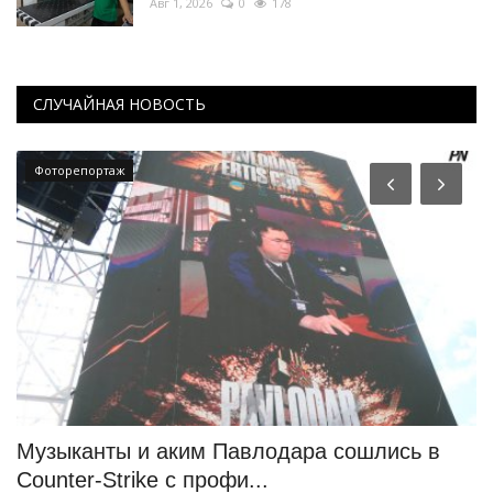
Авг 1, 2026
0
178
СЛУЧАЙНАЯ НОВОСТЬ
Фоторепортаж
Музыканты и аким Павлодара сошлись в
О
Counter-Strike c профи...
м