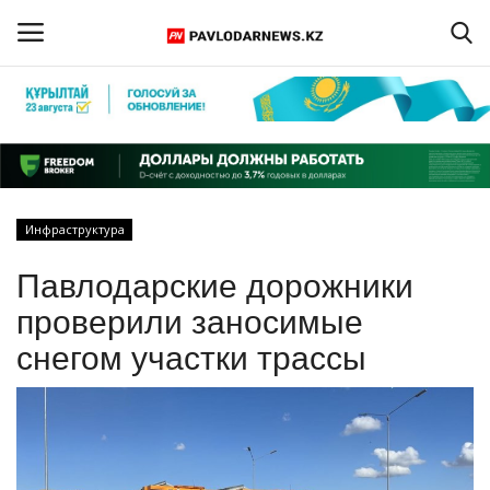
Войти
Регистрация
Главная
Инфраструктура
Обратная связь
Павлодарские дорожники
ПАВЛОДАРСКАЯ ОБЛАСТЬ
проверили заносимые
снегом участки трассы
КАЗАХСТАН
МИР
СПЕЦПРОЕКТЫ