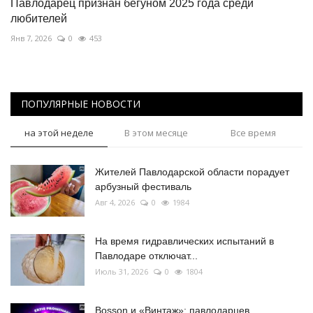
Павлодарец признан бегуном 2025 года среди
любителей
Янв 7, 2026
0
453
ПОПУЛЯРНЫЕ НОВОСТИ
на этой неделе
В этом месяце
Все время
Жителей Павлодарской области порадует
арбузный фестиваль
Авг 4, 2026
0
1984
На время гидравлических испытаний в
Павлодаре отключат...
Июль 31, 2026
0
1804
Bosson и «Винтаж»: павлодарцев