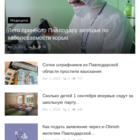
Медицина
Лето принесло Павлодару затишье по
заболеваемости корью
Авг 6, 2026
0
70
Сотне штрафников из Павлодарской
области простили взыскания
Авг 3, 2026
0
137
Сколько детей 1 сентября впервые сядут за
школьную парту...
Авг 1, 2026
0
640
Как подать заявление через e-Otinish
жителям Павлодарской...