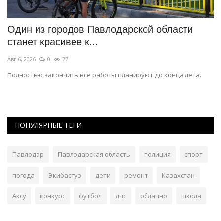
Один из городов Павлодарской области
С
станет красивее к...
ш
Авг 6, 2026
0
77
Ав
Полностью закончить все работы планируют до конца лета.
В 
ПОПУЛЯРНЫЕ ТЕГИ
Павлодар
Павлодарская область
полиция
спорт
погода
Экибастуз
дети
ремонт
Казахстан
Аксу
конкурс
футбол
дчс
облачно
школа