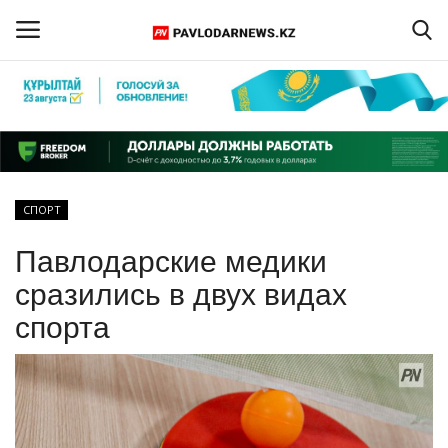
Войти
Регистрация
Главная
СПОРТ
Обратная связь
Павлодарские медики
ПАВЛОДАРСКАЯ ОБЛАСТЬ
сразились в двух видах
спорта
КАЗАХСТАН
МИР
СПЕЦПРОЕКТЫ