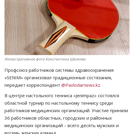
СПОРТ
Чек-лист
РАЗВЛЕЧЕНИЯ
OFFICIAL
Иллюстративное фото Константина Шелкова
Профсоюз работников системы здравоохранения
Курултай
«SENIM» организовал традиционные состязания,
передает корреспондент
@Pavlodarnews.kz
.
Язык
В центре настольного тенниса «Jenimpaz» состоялся
Қазақша
Русский
областной турнир по настольному теннису среди
работников медицинских организаций. Участие приняли
36 работников областных, городских и районных
медицинских организаций – всего десять мужских и
восемь женских команд.