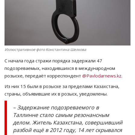
СПОРТ
Чек-лист
РАЗВЛЕЧЕНИЯ
Иллюстративное фото Константина Шелкова
OFFICIAL
С начала года стражи порядка задержали 47
подозреваемых, находившихся в международном
Курултай
розыске, передаёт корреспондент
@Pavlodarnews.kz
.
Из них 15 были в розыске за пределами Казахстана,
Язык
страны, объявившие их в розыск, уведомлены.
Қазақша
Русский
– Задержание подозреваемого в
Таллинне стало самым резонансным
делом. Житель Казахстана, совершивший
разбой ещё в 2012 году, 14 лет скрывался