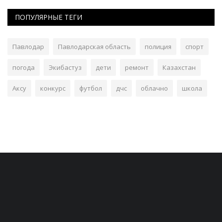
ПОПУЛЯРНЫЕ ТЕГИ
Павлодар
Павлодарская область
полиция
спорт
погода
Экибастуз
дети
ремонт
Казахстан
Аксу
конкурс
футбол
дчс
облачно
школа