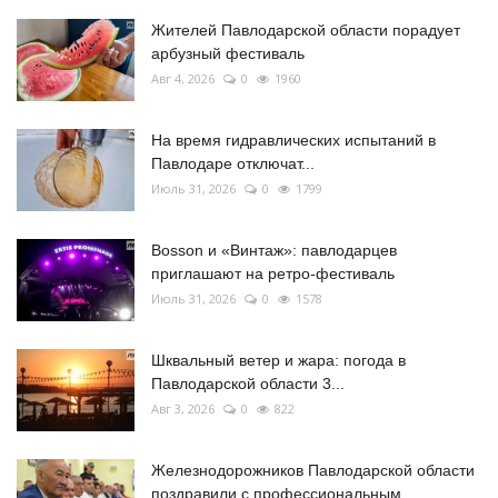
Жителей Павлодарской области порадует
арбузный фестиваль
Авг 4, 2026
0
1960
На время гидравлических испытаний в
Павлодаре отключат...
Июль 31, 2026
0
1799
Bosson и «Винтаж»: павлодарцев
приглашают на ретро-фестиваль
Июль 31, 2026
0
1578
Шквальный ветер и жара: погода в
Павлодарской области 3...
Авг 3, 2026
0
822
Железнодорожников Павлодарской области
поздравили с профессиональным...