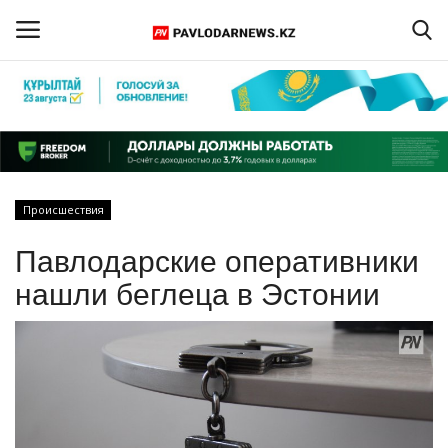
Войти
Регистрация
Главная
Происшествия
Обратная связь
Павлодарские оперативники
ПАВЛОДАРСКАЯ ОБЛАСТЬ
нашли беглеца в Эстонии
КАЗАХСТАН
МИР
СПЕЦПРОЕКТЫ