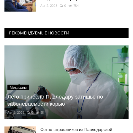
Авг 2, 2026
0
784
РЕКОМЕНДУЕМЫЕ НОВОСТИ
Медицина
Лето принесло Павлодару затишье по
заболеваемости корью
Авг 6, 2026
0
68
Сотне штрафников из Павлодарской