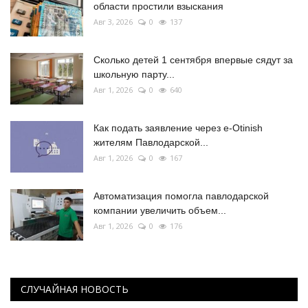
области простили взыскания
Авг 3, 2026
0
137
Сколько детей 1 сентября впервые сядут за
школьную парту...
Авг 1, 2026
0
640
Как подать заявление через e-Otinish
жителям Павлодарской...
Авг 1, 2026
0
167
Автоматизация помогла павлодарской
компании увеличить объем...
Авг 1, 2026
0
176
СЛУЧАЙНАЯ НОВОСТЬ