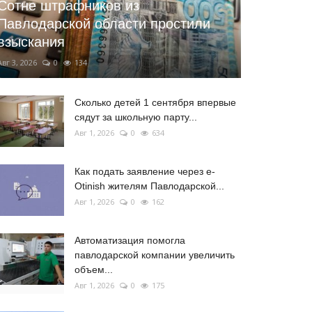
Сотне штрафников из
Павлодарской области простили
взыскания
Авг 3, 2026
0
134
Сколько детей 1 сентября впервые
сядут за школьную парту...
Авг 1, 2026
0
634
Как подать заявление через e-
Otinish жителям Павлодарской...
Авг 1, 2026
0
162
Автоматизация помогла
павлодарской компании увеличить
объем...
Авг 1, 2026
0
175