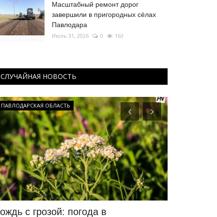
Масштабный ремонт дорог
завершили в пригородных сёлах
Павлодара
Июль 31, 2026
0
163
СЛУЧАЙНАЯ НОВОСТЬ
ПАВЛОДАРСКАЯ ОБЛАСТЬ
МИР
ождь с грозой: погода в
Ученые выя