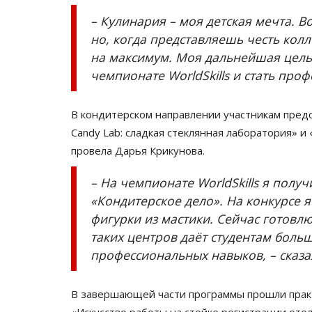
– Кулинария – моя детская мечта. В
но, когда представляешь честь кол
на максимум. Моя дальнейшая цель 
чемпионате WorldSkills и стать про
В кондитерском направлении участникам предс
Candy Lab: сладкая стеклянная лаборатория» и «
провела Дарья Крикунова.
Чек-лист
– На чемпионате WorldSkills я полу
«Кондитерское дело». На конкурсе я
фигурки из мастики. Сейчас готовл
таких центров даёт студентам боль
профессиональных навыков, – сказа
В завершающей части программы прошли практ
Чек-лист: как павлодарцы мог
«Искусство работы на стойке регистрации оте