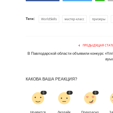
Теги:
WorldSkills
мастер-класс
призеры
ПРЕДЫДУЩАЯ СТАТ
В Павлодарской области объявили конкурс «Үлгі
ауы
КАКОВА ВАША РЕАКЦИЯ?
0
0
0
Нравится
Дизлайк
Прекрасно
З