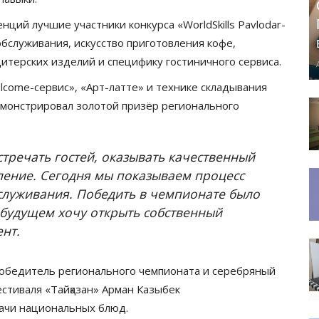
ий лучшие участники конкурса «WorldSkills Pavlodar-
обслуживания, искусство приготовления кофе,
итерских изделий и специфику гостиничного сервиса.
lcome-сервис», «Арт-латте» и технике складывания
монстрировал золотой призёр регионального
стречать гостей, оказывать качественный
ление. Сегодня мы показываем процесс
служивания. Победить в чемпионате было
В будущем хочу открыть собственный
ент.
 победитель регионального чемпионата и серебряный
стиваля «Тайқазан» Арман Казыбек
ачи национальных блюд.