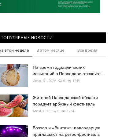
ПОПУЛЯРНЫЕ НОВОСТИ
на этой неделе
В этом месяце
Все время
На время гидравлических
испытаний в Павлодаре отключат...
Июль 31, 2026
0
1748
Жителей Павлодарской области
порадует арбузный фестиваль
Авг 4, 2026
0
1724
Bosson и «Винтаж»: павлодарцев
приглашают на ретро-фестиваль