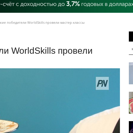
ие победители WorldSkills провели мастер-классы
и WorldSkills провели