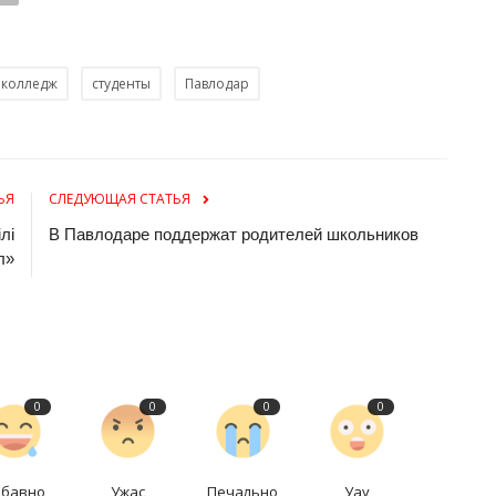
колледж
студенты
Павлодар
ЬЯ
СЛЕДУЮЩАЯ СТАТЬЯ
лі
В Павлодаре поддержат родителей школьников
л»
0
0
0
0
абавно
Ужас
Печально
Уау