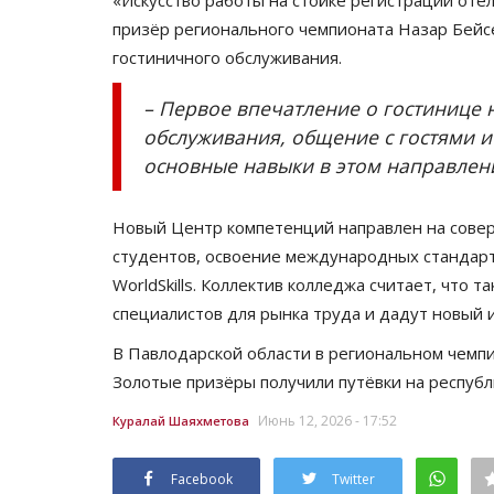
усыновить или удочерить...
призёр регионального чемпионата Назар Бейс
гостиничного обслуживания.
Июль 17, 2026
0
305
Усыновление ребенка – один из самых отв
– Первое впечатление о гостинице 
шагов в жизни семьи.
обслуживания, общение с гостями и
основные навыки в этом направлени
Новый Центр компетенций направлен на сове
студентов, освоение международных стандарт
WorldSkills. Коллектив колледжа считает, что
специалистов для рынка труда и дадут новый
В Павлодарской области в региональном чемпио
Золотые призёры получили путёвки на республ
Июнь 12, 2026 - 17:52
Куралай Шаяхметова
Facebook
Twitter