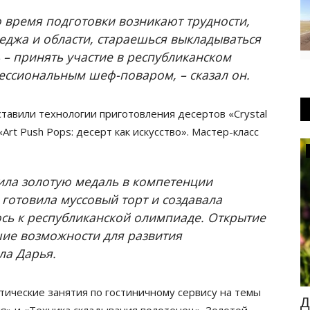
о время подготовки возникают трудности,
леджа и области, стараешься выкладываться
– принять участие в республиканском
фессиональным шеф-поваром, – сказал он.
тавили технологии приготовления десертов «Crystal
Art Push Pops: десерт как искусство». Мастер-класс
OFFICIAL
чила золотую медаль в компетенции
 готовила муссовый торт и создавала
юсь к республиканской олимпиаде. Открытие
шие возможности для развития
ла Дарья.
ические занятия по гостиничному сервису на темы
ут
В Павлодарской области состоится
Д
ля» и «Техника складывания полотенец». Золотой