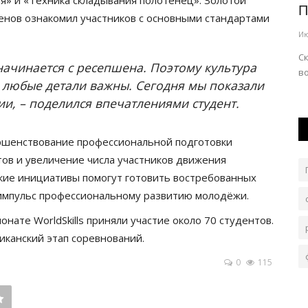
очередная сельхозярмарка
П
енов ознакомил участников с основными стандартами
Июль 31, 2026
0
114
Ию
етственных
По уже устоявшейся традиции её организуют в
Ск
начинается с ресепшена. Поэтому культура
субботу, 1 августа.
во
 любые детали важны. Сегодня мы показали
и, – поделился впечатлениями студент.
ршенствование профессиональной подготовки
ов и увеличение числа участников движения
 такие инициативы помогут готовить востребованных
 импульс профессиональному развитию молодёжи.
нате WorldSkills приняли участие около 70 студентов.
иканский этап соревнований.
0
115