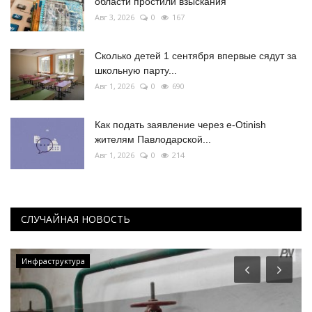
области простили взыскания
Авг 3, 2026
0
167
Сколько детей 1 сентября впервые сядут за
школьную парту...
Авг 1, 2026
0
690
Как подать заявление через e-Otinish
жителям Павлодарской...
Авг 1, 2026
0
214
СЛУЧАЙНАЯ НОВОСТЬ
Инфраструктура