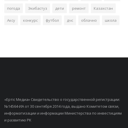
погода
Экибастуз
дети
ремонт
Казахстан
Аксу
конкурс
футбол
дчс
облачно
школа
«Ертiс Медиа» Свидетельство о государственной регистрации:
№14564-ИА от 30 сентября 2014 года, выдано Комитетом связи,
информатизации и информации Министерства по инвестициям
и развитию РК