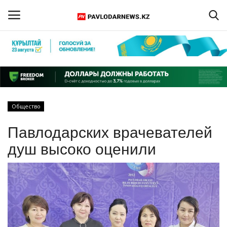
Войти
Регистрация
Главная
Общество
Обратная связь
Павлодарских врачевателей
ПАВЛОДАРСКАЯ ОБЛАСТЬ
душ высоко оценили
КАЗАХСТАН
МИР
СПЕЦПРОЕКТЫ