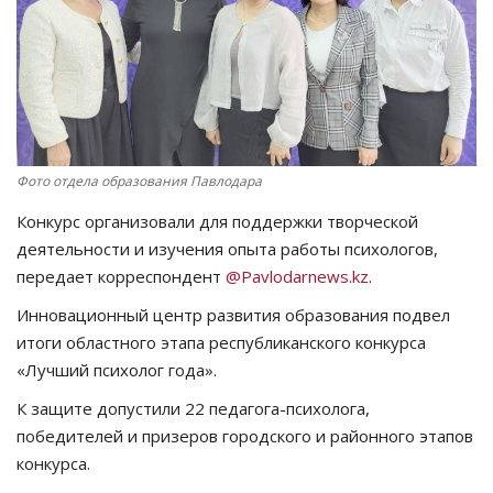
СПОРТ
Чек-лист
РАЗВЛЕЧЕНИЯ
Фото отдела образования Павлодара
OFFICIAL
Конкурс организовали для поддержки творческой
деятельности и изучения опыта работы психологов,
Курултай
передает корреспондент
@Pavlodarnews.kz
.
Инновационный центр развития образования подвел
Язык
итоги областного этапа республиканского конкурса
Қазақша
Русский
«Лучший психолог года».
К защите допустили 22 педагога-психолога,
победителей и призеров городского и районного этапов
конкурса.