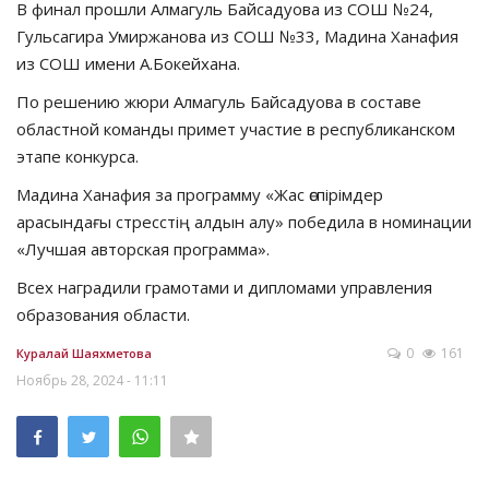
В финал прошли Алмагуль Байсадуова из СОШ №24,
Гульсагира Умиржанова из СОШ №33, Мадина Ханафия
из СОШ имени А.Бокейхана.
По решению жюри Алмагуль Байсадуова в составе
областной команды примет участие в республиканском
этапе конкурса.
Мадина Ханафия за программу «Жас өспірімдер
арасындағы стресстің алдын алу» победила в номинации
«Лучшая авторская программа».
Всех наградили грамотами и дипломами управления
образования области.
0
161
Куралай Шаяхметова
Ноябрь 28, 2024 - 11:11