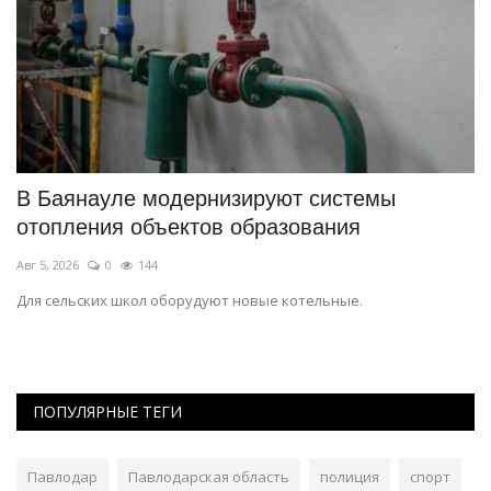
В Баянауле модернизируют системы
«
отопления объектов образования
п
Авг 5, 2026
0
144
Ию
Для сельских школ оборудуют новые котельные.
Ин
см
ПОПУЛЯРНЫЕ ТЕГИ
Павлодар
Павлодарская область
полиция
спорт