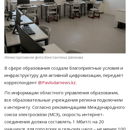
СПОРТ
Чек-лист
РАЗВЛЕЧЕНИЯ
OFFICIAL
Иллюстративное фото Константина Шелкова
В сфере образования создали благоприятные условия и
Курултай
инфраструктуру для активной цифровизации, передаёт
корреспондент
@Pavlodarnews.kz
.
Язык
По информации областного управления образования,
Қазақша
Русский
все образовательные учреждения региона подключили
к интернету. Согласно рекомендациям Международного
союза электросвязи (МСЭ), скорость интернет-
соединения должна составлять 1 Мбит/с на 20
учащихся; для городских и сельских школ – не менее 100