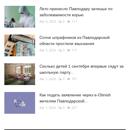
Лето принесло Павлодару затишье по
заболеваемости корью
Авг 6, 2026
0
117
Сотне штрафников из Павлодарской
области простили взыскания
Авг 3, 2026
0
171
Сколько детей 1 сентября впервые сядут за
школьную парту...
Авг 1, 2026
0
707
Как подать заявление через e-Otinish
жителям Павлодарской...
Авг 1, 2026
0
227