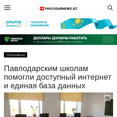
Войти
Регистрация
Главная
Образование
Обратная связь
Павлодарским школам
ПАВЛОДАРСКАЯ ОБЛАСТЬ
помогли доступный интернет
и единая база данных
КАЗАХСТАН
МИР
СПЕЦПРОЕКТЫ