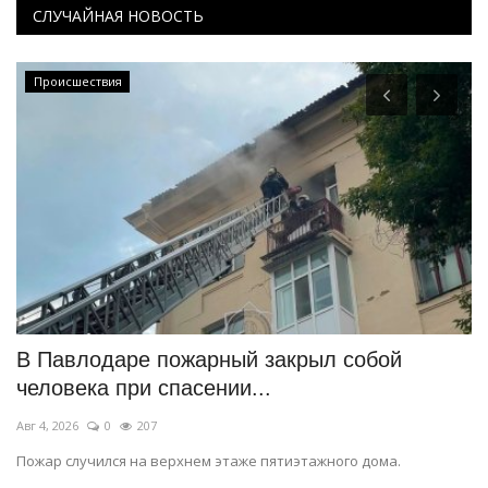
СЛУЧАЙНАЯ НОВОСТЬ
Происшествия
В Павлодаре пожарный закрыл собой
П
человека при спасении...
Ию
Авг 4, 2026
0
207
Вм
ко
Пожар случился на верхнем этаже пятиэтажного дома.