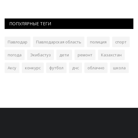
ПОПУЛЯРНЫЕ ТЕГИ
Павлодар
Павлодарская область
полиция
спорт
погода
Экибастуз
дети
ремонт
Казахстан
Аксу
конкурс
футбол
дчс
облачно
школа