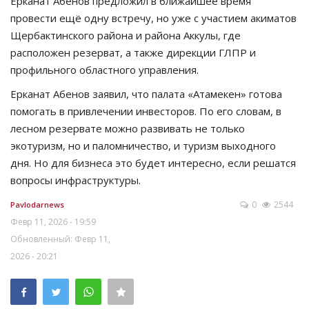
Ерканат Абенов предложил в ближайшее время
провести ещё одну встречу, но уже с участием акиматов
Щербактинского района и района Аккулы, где
расположен резерват, а также дирекции ГЛПР и
профильного областного управления.
Ерканат Абенов заявил, что палата «Атамекен» готова
помогать в привлечении инвесторов. По его словам, в
лесном резервате можно развивать не только
экотуризм, но и паломничество, и туризм выходного
дня. Но для бизнеса это будет интересно, если решатся
вопросы инфраструктуры.
0
2544
Pavlodarnews
Февр 11, 2026 - 19:59
Обновленный: Февр 11,
2026 - 20:21