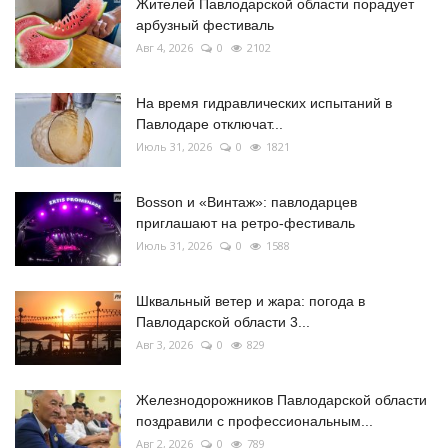
Жителей Павлодарской области порадует
арбузный фестиваль
Авг 4, 2026
0
2102
На время гидравлических испытаний в
Павлодаре отключат...
Июль 31, 2026
0
1821
Bosson и «Винтаж»: павлодарцев
приглашают на ретро-фестиваль
Июль 31, 2026
0
1588
Шквальный ветер и жара: погода в
Павлодарской области 3...
Авг 3, 2026
0
829
Железнодорожников Павлодарской области
поздравили с профессиональным...
Авг 2, 2026
0
789