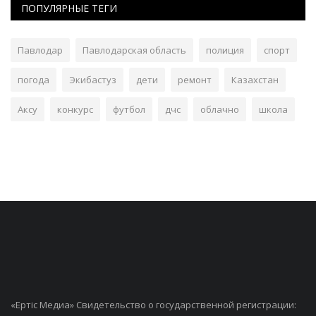
ПОПУЛЯРНЫЕ ТЕГИ
Павлодар
Павлодарская область
полиция
спорт
погода
Экибастуз
дети
ремонт
Казахстан
Аксу
конкурс
футбол
дчс
облачно
школа
«Ертiс Медиа» Свидетельство о государственной регистрации: