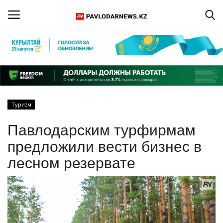
Войти
Регистрация
Главная
Туризм
Обратная связь
Павлодарским турфирмам
ПАВЛОДАРСКАЯ ОБЛАСТЬ
предложили вести бизнес в
лесном резервате
КАЗАХСТАН
МИР
СПЕЦПРОЕКТЫ