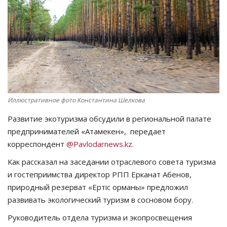
СПОРТ
Чек-лист
РАЗВЛЕЧЕНИЯ
OFFICIAL
Иллюстративное фото Константина Шелкова
Развитие экотуризма обсудили в региональной палате
Курултай
предпринимателей «Атамекен», передает
корреспондент
@Pavlodarnews.kz.
Язык
Как рассказал на заседании отраслевого совета туризма
Қазақша
Русский
и гостеприимства директор РПП Ерканат Абенов,
природный резерват «Ертiс орманы» предложил
развивать экологический туризм в сосновом бору.
Руководитель отдела туризма и экопросвещения