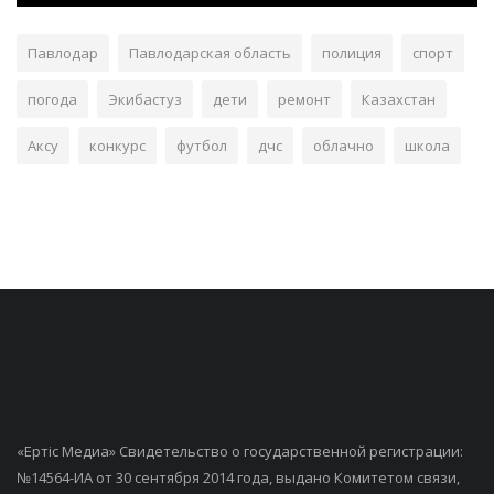
Павлодар
Павлодарская область
полиция
спорт
погода
Экибастуз
дети
ремонт
Казахстан
Аксу
конкурс
футбол
дчс
облачно
школа
«Ертiс Медиа» Свидетельство о государственной регистрации:
№14564-ИА от 30 сентября 2014 года, выдано Комитетом связи,