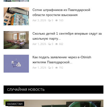
Сотне штрафников из Павлодарской
области простили взыскания
Авг 3, 2026
0
165
Сколько детей 1 сентября впервые сядут за
школьную парту...
Авг 1, 2026
0
662
Как подать заявление через e-Otinish
жителям Павлодарской...
Авг 1, 2026
0
192
СЛУЧАЙНАЯ НОВОСТЬ
КАЗАХСТАН