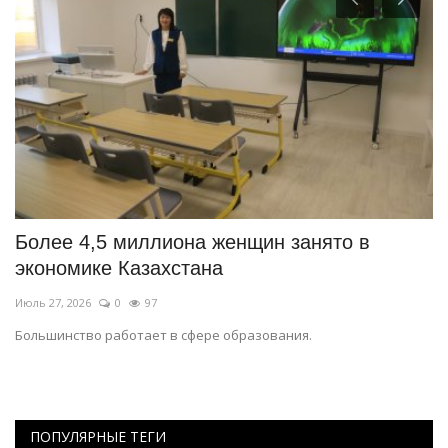
Более 4,5 миллиона женщин занято в
Г
экономике Казахстана
п
Июль 27, 2026
0
97
Ию
Большинство работает в сфере образования.
Ме
су
ПОПУЛЯРНЫЕ ТЕГИ