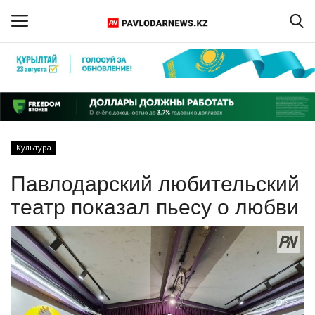
Войти
Регистрация
Главная
Культура
Обратная связь
Павлодарский любительский
ПАВЛОДАРСКАЯ ОБЛАСТЬ
театр показал пьесу о любви
КАЗАХСТАН
МИР
СПЕЦПРОЕКТЫ