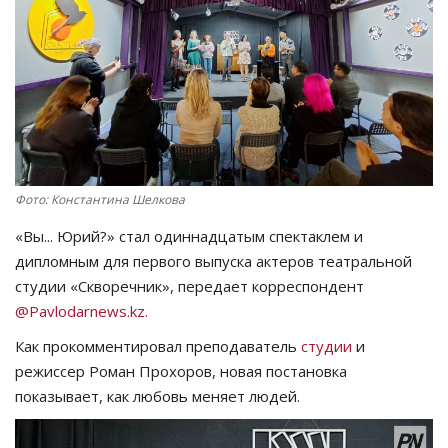
СПОРТ
Чек-лист
РАЗВЛЕЧЕНИЯ
OFFICIAL
Фото: Константина Шелкова
«Вы... Юрий?» стал одиннадцатым спектаклем и
Курултай
дипломным для первого выпуска актеров театральной
студии «Скворечник», передает корреспондент
Язык
@Pavlodarnews.kz.
Қазақша
Русский
Как прокомментировал преподаватель
студии
и
режиссер Роман Прохоров, новая постановка
показывает, как любовь меняет людей.