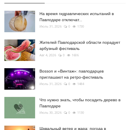
На время гидравлических испытаний в
Павлодаре отключат...
Июль 31, 2026
0
1730
Жителей Павлодарской области порадует
арбузный фестиваль
Авг 4, 2026
0
1606
Bosson и «Винтаж»: павлодарцев
приглашают на ретро-фестиваль
Июль 31, 2026
0
1484
Что нужно знать, чтобы посадить дерево в
Павлодаре
Июль 30, 2026
0
1130
Шквальный ветер и жара: погода в