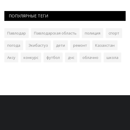
ПОПУЛЯРНЫЕ ТЕГИ
Павлодар
Павлодарская область
полиция
спорт
погода
Экибастуз
дети
ремонт
Казахстан
Аксу
конкурс
футбол
дчс
облачно
школа