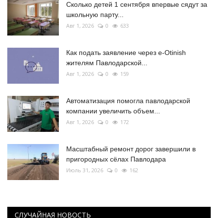
Сколько детей 1 сентября впервые сядут за
школьную парту...
Авг 1, 2026
0
633
Как подать заявление через e-Otinish
жителям Павлодарской...
Авг 1, 2026
0
159
Автоматизация помогла павлодарской
компании увеличить объем...
Авг 1, 2026
0
172
Масштабный ремонт дорог завершили в
пригородных сёлах Павлодара
Июль 31, 2026
0
162
СЛУЧАЙНАЯ НОВОСТЬ