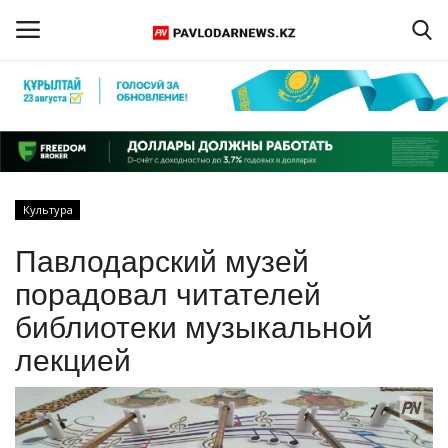
Войти
Регистрация
Главная
Культура
Обратная связь
Павлодарский музей
ПАВЛОДАРСКАЯ ОБЛАСТЬ
порадовал читателей
библиотеки музыкальной
КАЗАХСТАН
лекцией
МИР
СПЕЦПРОЕКТЫ