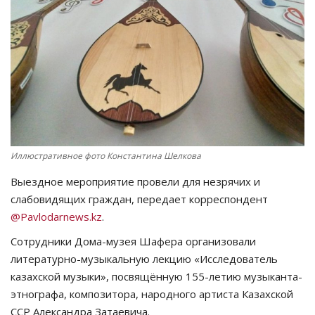
СПОРТ
Чек-лист
РАЗВЛЕЧЕНИЯ
OFFICIAL
Иллюстративное фото Константина Шелкова
Курултай
Выездное мероприятие провели для незрячих и
слабовидящих граждан, передает корреспондент
Язык
@Pavlodarnews.kz
.
Қазақша
Русский
Сотрудники Дома-музея Шафера организовали
литературно-музыкальную лекцию «Исследователь
казахской музыки», посвящённую 155-летию музыканта-
этнографа, композитора, народного артиста Казахской
ССР Александра Затаевича.