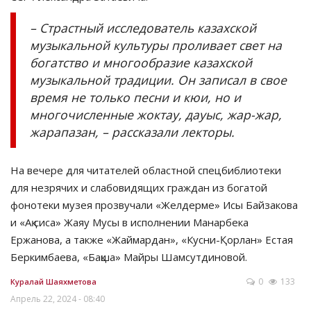
– Страстный исследователь казахской
музыкальной культуры проливает свет на
богатство и многообразие казахской
музыкальной традиции. Он записал в свое
время не только песни и кюи, но и
многочисленные жоктау, дауыс, жар-жар,
жарапазан, – рассказали лекторы.
На вечере для читателей областной спецбиблиотеки
для незрячих и слабовидящих граждан из богатой
фонотеки музея прозвучали «Желдерме» Исы Байзакова
и «Ақ сиса» Жаяу Мусы в исполнении Манарбека
Ержанова, а также «Жаймардан», «Кусни-Қорлан» Естая
Беркимбаева, «Бақша» Майры Шамсутдиновой.
0
133
Куралай Шаяхметова
Апрель 22, 2024 - 08:40