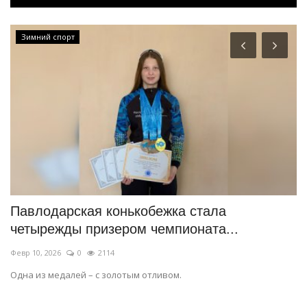
Зимний спорт
Павлодарская конькобежка стала
В
четырежды призером чемпионата...
о
Февр 10, 2026
0
2114
Ян
Одна из медалей – с золотым отливом.
По