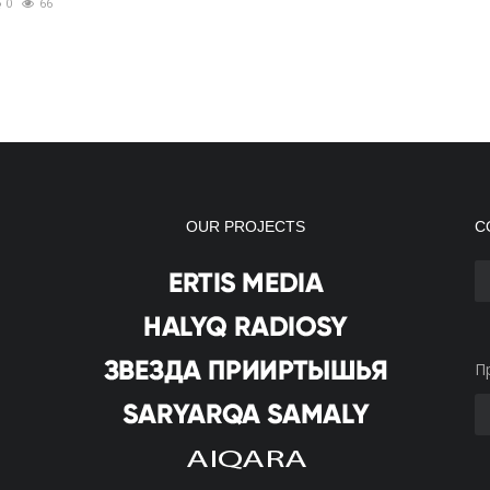
0
66
OUR PROJECTS
С
П