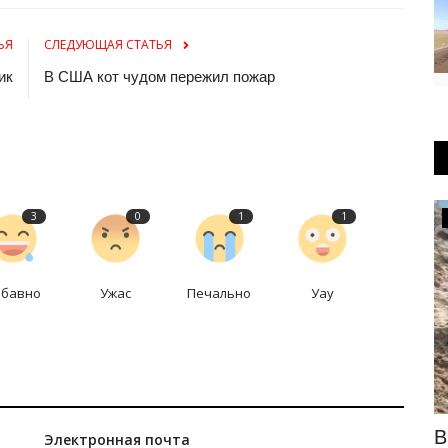
ЬЯ
СЛЕДУЮЩАЯ СТАТЬЯ
ик
В США кот чудом пережил пожар
3
0
1
1
Общество
абавно
Ужас
Печально
Уау
и
Жителей Павлодарской области
В
Электронная почта