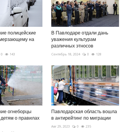
кие полицейские
В Павлодаре отдали дань
амерзающему на
уважения культурам
различных этносов
0
143
Сентябрь 18, 2024
0
128
кие огнеборцы
Павлодарская область вошла
 детям о правилах
в антирейтинг по миграции
Авг 29, 2023
0
235