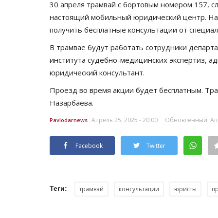
30 апреля трамвай с бортовым номером 157, 
настоящий мобильный юридический центр. На
получить бесплатные консультации от специал
В трамвае будут работать сотрудники департ
института судебно-медицинских экспертиз, ад
юридический консультант.
Проезд во время акции будет бесплатным. Трам
Назарбаева.
Апрель 25, 2025 - 20:00
Обновленный: Апре
Pavlodarnews
Facebook
Twitter
Теги:
трамвай
консультации
юристы
п