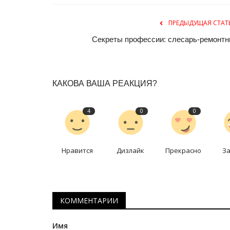
ПРЕДЫДУЩАЯ СТАТ
Секреты профессии: слесарь-ремонтн
КАКОВА ВАША РЕАКЦИЯ?
4
0
0
История одного памятника
Нравится
Дизлайк
Прекрасно
З
КОММЕНТАРИИ
Камни тысячелетия: археолог
Имя