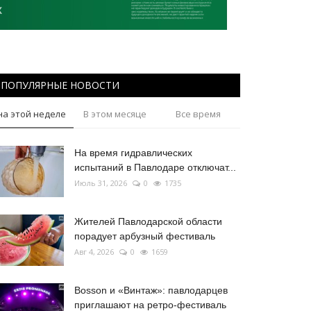
ПОПУЛЯРНЫЕ НОВОСТИ
на этой неделе
В этом месяце
Все время
На время гидравлических
испытаний в Павлодаре отключат...
Июль 31, 2026
0
1735
Жителей Павлодарской области
порадует арбузный фестиваль
Авг 4, 2026
0
1659
Bosson и «Винтаж»: павлодарцев
приглашают на ретро-фестиваль