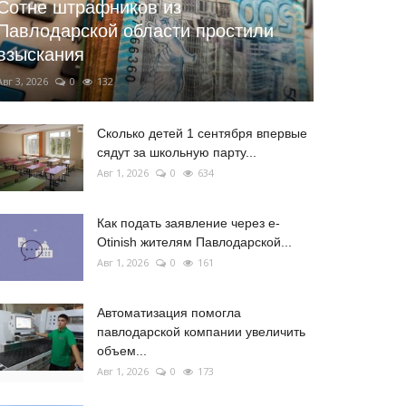
Сотне штрафников из
Павлодарской области простили
взыскания
Авг 3, 2026
0
132
Сколько детей 1 сентября впервые
сядут за школьную парту...
Авг 1, 2026
0
634
Как подать заявление через e-
Otinish жителям Павлодарской...
Авг 1, 2026
0
161
Автоматизация помогла
павлодарской компании увеличить
объем...
Авг 1, 2026
0
173