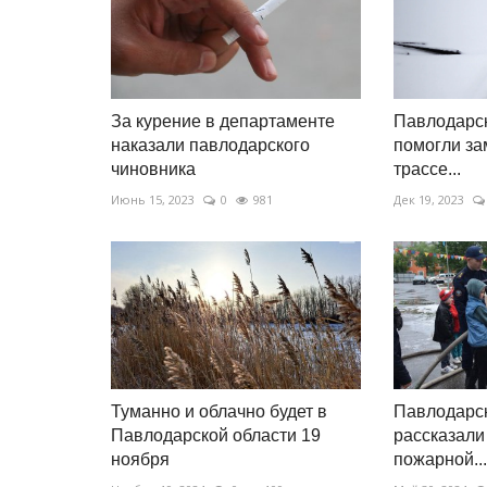
За курение в департаменте
Павлодарс
наказали павлодарского
помогли з
чиновника
трассе...
Июнь 15, 2023
0
981
Дек 19, 2023
Туманно и облачно будет в
Павлодарс
Павлодарской области 19
рассказали
ноября
пожарной...