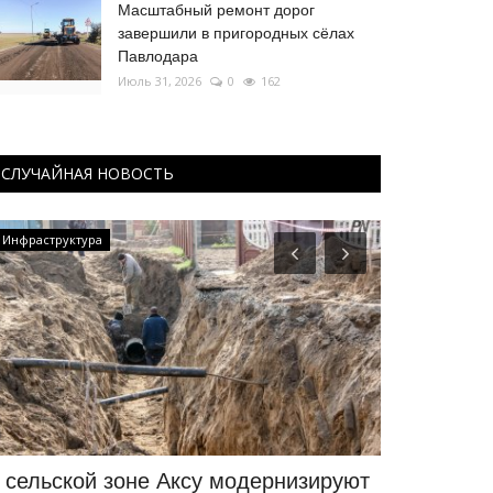
Масштабный ремонт дорог
завершили в пригородных сёлах
Павлодара
Июль 31, 2026
0
162
СЛУЧАЙНАЯ НОВОСТЬ
Инфраструктура
КАЗАХСТАН
 сельской зоне Аксу модернизируют
КТК восста