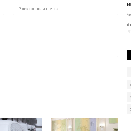
ого...
порадует арбузный фестиваль
и
Авг 4, 2026
0
1615
Ав
х
Одной из главных площадок станет этноаул из пяти
В
юрт.
п