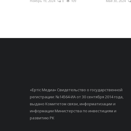
Ноябрь 19, 2024
0
109
Май 30, 2024
«Ертiс Медиа» Свидетельство о государственной
регистрации: №14564-ИА от 30 сентября 2014 года,
выдано Комитетом связи, информатизации и
информации Министерства по инвестициям и
развитию РК