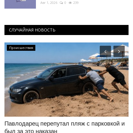
Авг 1, 2026
0
239
СЛУЧАЙНАЯ НОВОСТЬ
Происшествия
Павлодарец перепутал пляж с парковкой и
Д
был за это наказан
п