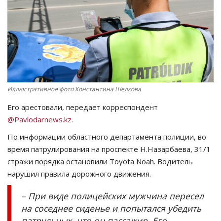
СПОРТ
Чек-лист
РАЗВЛЕЧЕНИЯ
Иллюстративное фото Константина Шелкова
OFFICIAL
Его арестовали, передает корреспондент
Курултай
@Pavlodarnews.kz
.
По информации областного департамента полиции, во
Язык
время патрулирования на проспекте Н.Назарбаева, 31/1
стражи порядка остановили Toyota Noah. Водитель
Қазақша
Русский
нарушил правила дорожного движения.
– При виде полицейских мужчина пересел
на соседнее сиденье и попытался убедить
патрульных, что он пассажир. Его