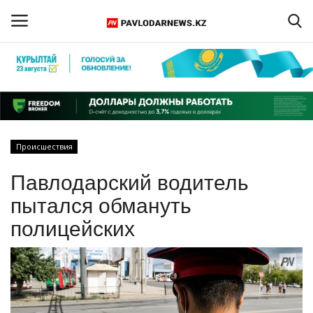
Войти
Регистрация
Главная
Происшествия
Обратная связь
Павлодарский водитель
ПАВЛОДАРСКАЯ ОБЛАСТЬ
пытался обмануть
полицейских
КАЗАХСТАН
МИР
СПЕЦПРОЕКТЫ