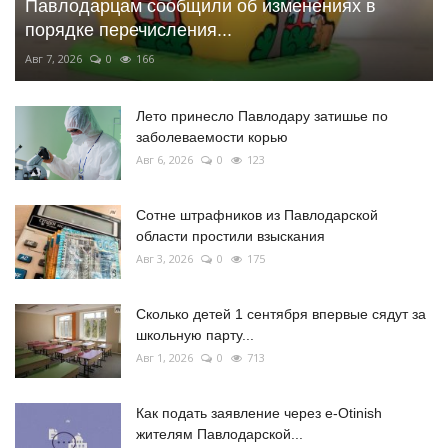
Павлодарцам сообщили об изменениях в
порядке перечисления...
Авг 7, 2026
0
166
Лето принесло Павлодару затишье по
заболеваемости корью
Авг 6, 2026
0
123
Сотне штрафников из Павлодарской
области простили взыскания
Авг 3, 2026
0
175
Сколько детей 1 сентября впервые сядут за
школьную парту...
Авг 1, 2026
0
713
Как подать заявление через e-Otinish
жителям Павлодарской...