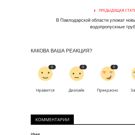
ПРЕДЫДУЩАЯ СТАТ
В Павлодарской области уложат нов
водопропускные тру
КАКОВА ВАША РЕАКЦИЯ?
История одного путешествия
0
0
0
Нравится
Дизлайк
Прекрасно
З
КОММЕНТАРИИ
История одного путешествия: 
Имя