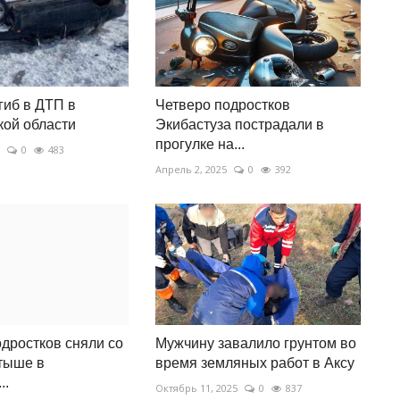
гиб в ДТП в
Четверо подростков
ой области
Экибастуза пострадали в
прогулке на...
0
483
Апрель 2, 2025
0
392
дростков сняли со
Мужчину завалило грунтом во
тыше в
время земляных работ в Аксу
..
Октябрь 11, 2025
0
837