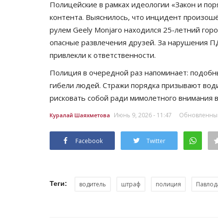
Полицейские в рамках идеологии «Закон и по
контента. Выяснилось, что инцидент произошёл
рулем Geely Monjaro находился 25-летний гор
опасные развлечения друзей. За нарушения П
привлекли к ответственности.
Полиция в очередной раз напоминает: подобн
гибели людей. Стражи порядка призывают вод
рисковать собой ради мимолетного внимания в
Июнь 9, 2026 - 11:47
Обновленный:
Куралай Шаяхметова
Facebook
Twitter
Теги:
водитель
штраф
полиция
Павлод