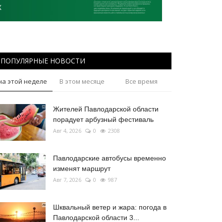
ПОПУЛЯРНЫЕ НОВОСТИ
на этой неделе
В этом месяце
Все время
Жителей Павлодарской области
порадует арбузный фестиваль
Авг 4, 2026
0
2308
Павлодарские автобусы временно
изменят маршрут
Авг 7, 2026
0
987
Шквальный ветер и жара: погода в
Павлодарской области 3...