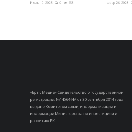
Июль 10, 2025
0
438
Февр 26, 2023
«Ертiс Медиа» Свидетельство о государственной
регистрации: №14564-ИА от 30 сентября 2014 года,
выдано Комитетом связи, информатизации и
информации Министерства по инвестициям и
развитию РК