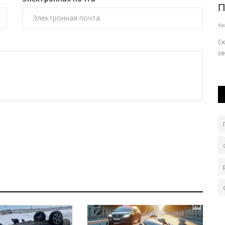
призёров языкового конкурса
П
Авг 3, 2026
0
144
Ав
Интеллектуальное состязание среди молодых
Ск
представителей некоренных этносов прошло...
се