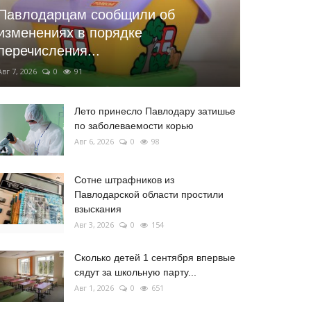
Павлодарцам сообщили об
изменениях в порядке
перечисления...
Авг 7, 2026
0
91
Лето принесло Павлодару затишье
по заболеваемости корью
Авг 6, 2026
0
98
Сотне штрафников из
Павлодарской области простили
взыскания
Авг 3, 2026
0
154
Сколько детей 1 сентября впервые
сядут за школьную парту...
Авг 1, 2026
0
651