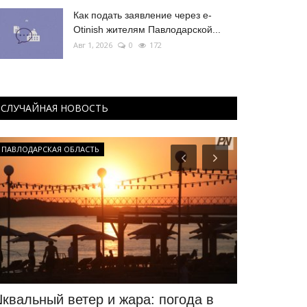
Как подать заявление через e-
Otinish жителям Павлодарской...
Авг 1, 2026
0
172
СЛУЧАЙНАЯ НОВОСТЬ
ПАВЛОДАРСКАЯ ОБЛАСТЬ
Туризм
квальный ветер и жара: погода в
Экибастуз