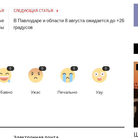
ЬЯ
СЛЕДУЮЩАЯ СТАТЬЯ
ые
В Павлодаре и области 8 августа ожидается до +26
бы
градусов
Культура
0
0
0
0
абавно
Ужас
Печально
Уау
страна
В Павлодарской области определили
Ш
Электронная почта