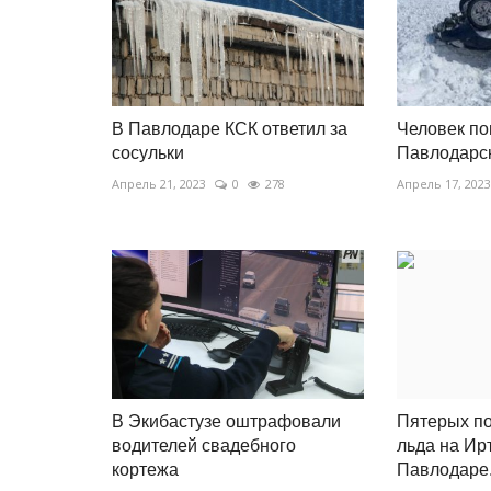
В Павлодаре КСК ответил за
Человек по
сосульки
Павлодарск
Апрель 21, 2023
0
278
Апрель 17, 2023
В Экибастузе оштрафовали
Пятерых по
водителей свадебного
льда на Ир
кортежа
Павлодаре.