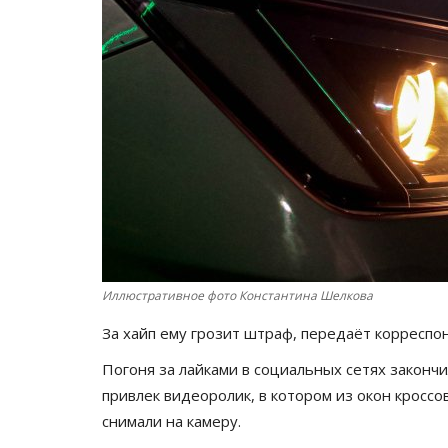
Иллюстративное фото Константина Шелкова
За хайп ему грозит штраф, передаёт корресп
Погоня за лайками в социальных сетях законч
привлек видеоролик, в котором из окон кроссо
снимали на камеру.