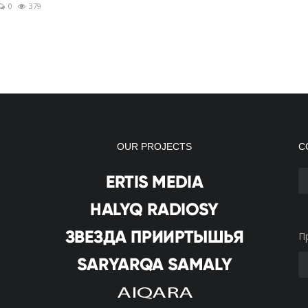
0
379
OUR PROJECTS
С
П