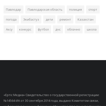
Павлодар
Павлодарская область
полиция
спорт
погода
Экибастуз
дети
ремонт
Казахстан
Аксу
конкурс
футбол
дчс
облачно
школа
«Ертiс Медиа» Свидетельство о государственной регистрации:
№14564-ИА от 30 сентября 2014 года, выдано Комитетом связи,