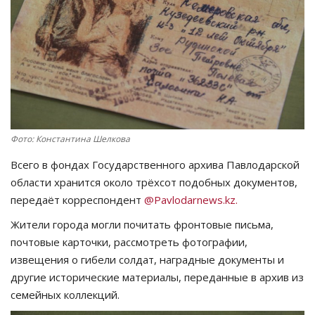
СПОРТ
Чек-лист
РАЗВЛЕЧЕНИЯ
OFFICIAL
Фото: Константина Шелкова
Всего в фондах Государственного архива Павлодарской
Курултай
области хранится около трёхсот подобных документов,
передаёт корреспондент
@Pavlodarnews.kz.
Язык
Жители города могли почитать фронтовые письма,
Қазақша
Русский
почтовые карточки, рассмотреть фотографии,
извещения о гибели солдат, наградные документы и
другие исторические материалы, переданные в архив из
семейных коллекций.