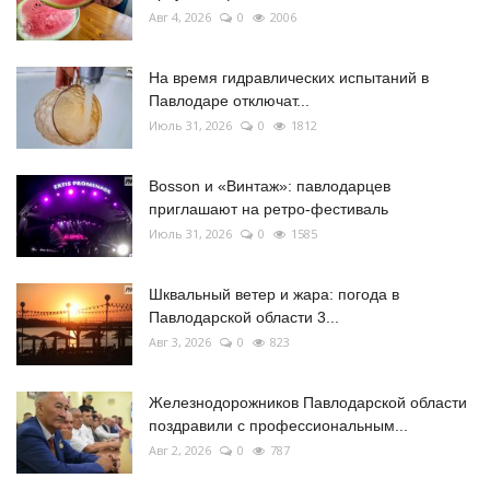
Авг 4, 2026
0
2006
На время гидравлических испытаний в
Павлодаре отключат...
Июль 31, 2026
0
1812
Bosson и «Винтаж»: павлодарцев
приглашают на ретро-фестиваль
Июль 31, 2026
0
1585
Шквальный ветер и жара: погода в
Павлодарской области 3...
Авг 3, 2026
0
823
Железнодорожников Павлодарской области
поздравили с профессиональным...
Авг 2, 2026
0
787