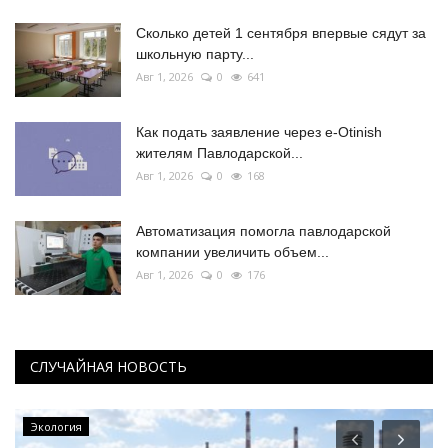
Сколько детей 1 сентября впервые сядут за
школьную парту...
Авг 1, 2026
0
641
Как подать заявление через e-Otinish
жителям Павлодарской...
Авг 1, 2026
0
168
Автоматизация помогла павлодарской
компании увеличить объем...
Авг 1, 2026
0
176
СЛУЧАЙНАЯ НОВОСТЬ
Экология