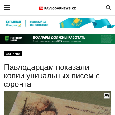
Войти
Регистрация
Главная
Общество
Обратная связь
Павлодарцам показали
ПАВЛОДАРСКАЯ ОБЛАСТЬ
копии уникальных писем с
фронта
КАЗАХСТАН
МИР
СПЕЦПРОЕКТЫ