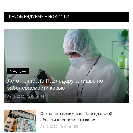
РЕКОМЕНДУЕМЫЕ НОВОСТИ
Медицина
Лето принесло Павлодару затишье по
заболеваемости корью
Авг 6, 2026
0
74
Сотне штрафников из Павлодарской
области простили взыскания
Авг 3, 2026
0
139