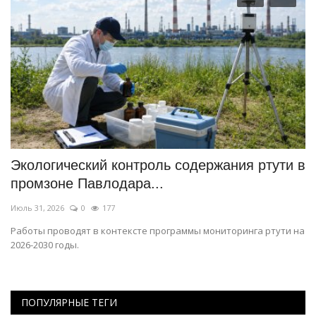
Экологический контроль содержания ртути в
Г
промзоне Павлодара...
Э
Июль 31, 2026
0
177
Ию
Работы проводят в контексте программы мониторинга ртути на
Му
2026-2030 годы.
ПОПУЛЯРНЫЕ ТЕГИ