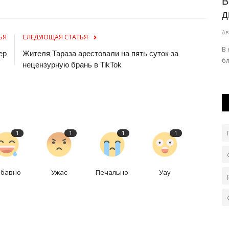
Назначен преемник павлодарца на
В
ли...
должности наставника главной...
д
Авг 8, 2026
0
201
Ав
ЬЯ
СЛЕДУЮЩАЯ СТАТЬЯ
й обороны.
Главную футбольную команду страны доверили
В
ер
Жителя Тараза арестовали на пять суток за
нидерландскому специалисту с именем в...
бл
нецензурную брань в TikTok
1
1
1
1
абавно
Ужас
Печально
Уау