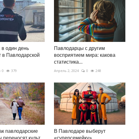
в один день
Павлодарцы с другим
 в Павлодарской
восприятием мира: какова
статистика...
0
379
Апрель 2, 2024
0
248
ак павлодарские
В Павлодаре выберут
 переносят культ
«суперсемейку»