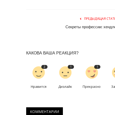
Гражданскую безопасность
Павлодарского региона показа
Февр 28, 2026
0
866
ПРЕДЫДУЩАЯ СТАТ
1 марта - Международный день гражданско
Секреты профессии: хендл
КАКОВА ВАША РЕАКЦИЯ?
2
1
1
Нравится
Дизлайк
Прекрасно
З
КОММЕНТАРИИ