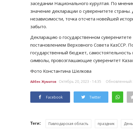
заседании Национального курултая. По мнени
значение декларации о суверенитете страны. 
независимости, точка отсчета новейшей истор
забыто.
Декларацию о государственном суверенитете К
постановлением Верховного Совета КазССР. П
государственный бюджет, самостоятельность
символы, провозглашающие суверенитет Казах
СПЕЦПРОЕКТЫ
Фото Константина Шелкова
Октябрь 20, 2023 - 14:35
Обновленный: О
Айбек Жуматов
Facebook
Twitter
Теги:
Павлодарская область
праздник
День