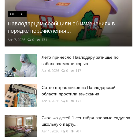
OFFICIAL
Павлодарцам сообщили об изменениях в
порядке перечисления...
Авг 7, 2026
0
131
Лето принесло Павлодару затишье по
заболеваемости корью
Авг 6, 2026
0
117
Сотне штрафников из Павлодарской
области простили взыскания
Авг 3, 2026
0
171
Сколько детей 1 сентября впервые сядут за
школьную парту...
Авг 1, 2026
0
707