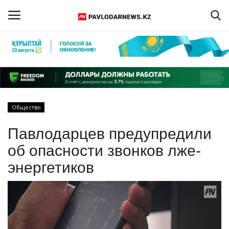
Войти
Регистрация
Главная
Общество
Обратная связь
Павлодарцев предупредили
ПАВЛОДАРСКАЯ ОБЛАСТЬ
об опасности звонков лже-
энергетиков
КАЗАХСТАН
МИР
СПЕЦПРОЕКТЫ