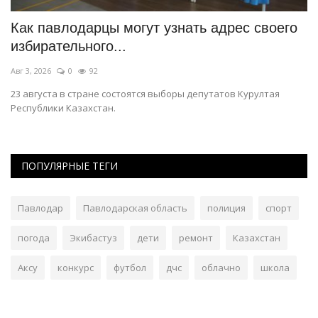
Как павлодарцы могут узнать адрес своего
П
избирательного...
м
Авг 3, 2026
0
92
Ию
23 августа в стране состоятся выборы депутатов Курултая
Ос
Республики Казахстан.
го
ПОПУЛЯРНЫЕ ТЕГИ
Павлодар
Павлодарская область
полиция
спорт
погода
Экибастуз
дети
ремонт
Казахстан
Аксу
конкурс
футбол
дчс
облачно
школа