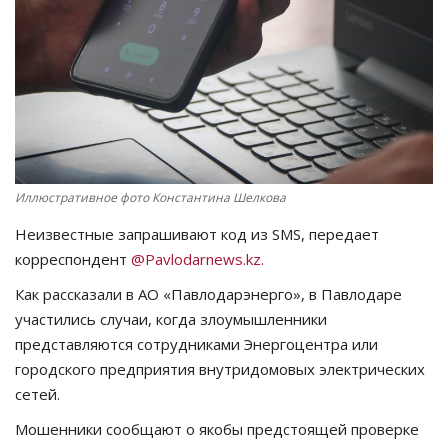
СПОРТ
Чек-лист
РАЗВЛЕЧЕНИЯ
OFFICIAL
Иллюстративное фото Константина Шелкова
Неизвестные запрашивают код из SMS, передает
Курултай
корреспондент
@Pavlodarnews.kz.
Язык
Как рассказали в АО «Павлодарэнерго», в Павлодаре
участились случаи, когда злоумышленники
Қазақша
Русский
представляются сотрудниками Энергоцентра или
городского предприятия внутридомовых электрических
сетей.
Мошенники сообщают о якобы предстоящей проверке