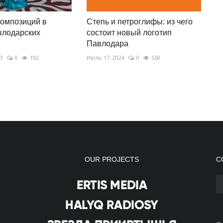
композиций в
Степь и петроглифы: из чего
влодарских
состоит новый логотип
Павлодара
23
0
192
Июль 17, 2024
0
550
OUR PROJECTS
С