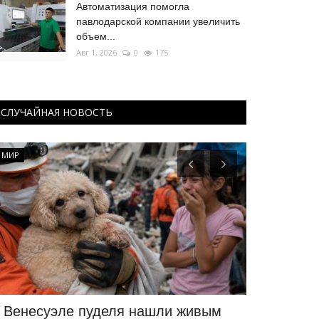
Автоматизация помогла
павлодарской компании увеличить
объем...
Авг 1, 2026
0
175
СЛУЧАЙНАЯ НОВОСТЬ
МИР
КАЗАХСТАН
 Венесуэле пуделя нашли живым
Джеки Чан,