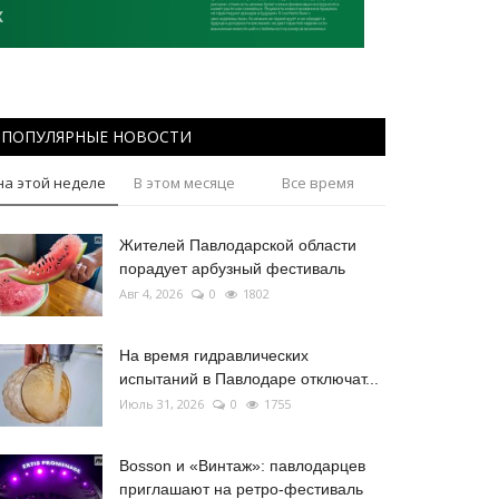
ПОПУЛЯРНЫЕ НОВОСТИ
на этой неделе
В этом месяце
Все время
Жителей Павлодарской области
порадует арбузный фестиваль
Авг 4, 2026
0
1802
На время гидравлических
испытаний в Павлодаре отключат...
Июль 31, 2026
0
1755
Bosson и «Винтаж»: павлодарцев
приглашают на ретро-фестиваль