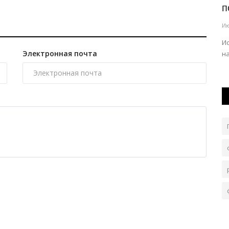
.
инвесторов для развития туризма
п
Авг 3, 2026
0
162
Ию
дой
Желающим предоставляются земельные участки в
Ис
Электронная почта
природном резервате «Ертіс орманы».
н