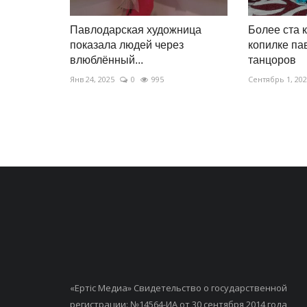
Павлодарская художница
Более ста 
показала людей через
копилке па
влюблённый...
танцоров
Янв 24, 2025
0
995
Сентябрь 1, 20
«Ертiс Медиа» Свидетельство о государственной
регистрации: №14564-ИА от 30 сентября 2014 года,