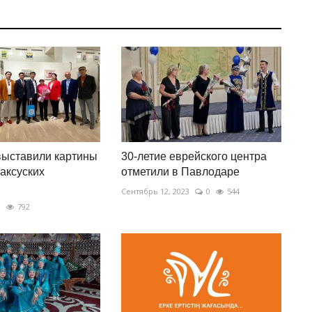
выставили картины
30-летие еврейского центра
аксуских
отметили в Павлодаре
в
Сентябрь 12, 2023
0
544
0
792