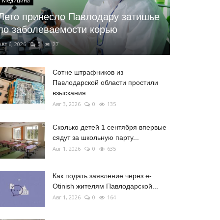
Медицина
Лето принесло Павлодару затишье
по заболеваемости корью
Авг 6, 2026
0
27
Сотне штрафников из
Павлодарской области простили
взыскания
Авг 3, 2026
0
135
Сколько детей 1 сентября впервые
сядут за школьную парту...
Авг 1, 2026
0
635
Как подать заявление через e-
Otinish жителям Павлодарской...
Авг 1, 2026
0
164