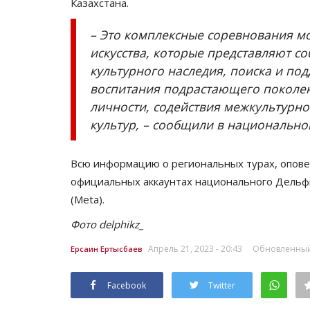
Казахстана.
– Это комплексные соревнования м
искусства, которые представляют с
культурного наследия, поиска и по
воспитания подрастающего поколе
личности, содействия межкультурн
культур, – сообщили в национальн
Всю информацию о региональных турах, опове
официальных аккаунтах национального Дельфийс
(Meta).
Фото delphikz_
Апрель 21, 2023 - 20:43
Обновленный: 
Ерсаин Ертысбаев
Facebook
Twitter