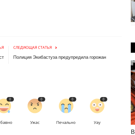
ЬЯ
СЛЕДУЮЩАЯ СТАТЬЯ
ст
Полиция Экибастуза предупредила горожан
Туризм
0
0
0
0
абавно
Ужас
Печально
Уау
бласти
В Павлодарской области ищут
В