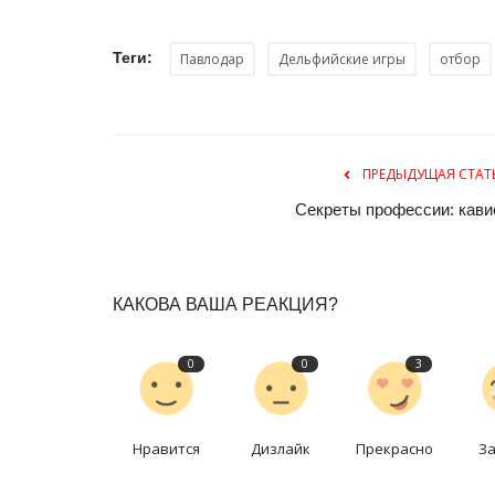
Теги:
Павлодар
Дельфийские игры
отбор
ПРЕДЫДУЩАЯ СТАТ
Секреты профессии: кави
Боевые искусства
КАКОВА ВАША РЕАКЦИЯ?
0
0
3
Нравится
Дизлайк
Прекрасно
З
Полицейские Павлодарской о