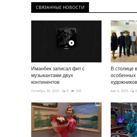
СВЯЗАННЫЕ НОВОСТИ
Иманбек записал фит с
В столице 
музыкантами двух
особенных 
континентов
художнико
Октябрь 30, 2023
0
543
Авг 6, 2025