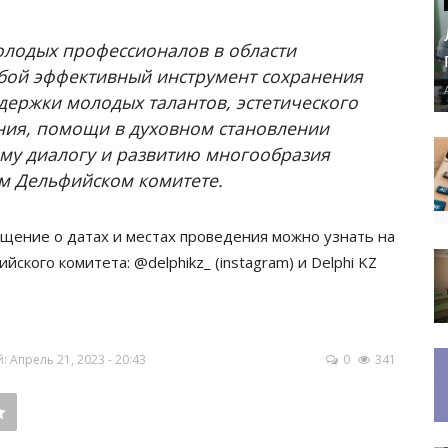
олодых профессионалов в области
обой эффективный инструмент сохранения
ддержки молодых талантов, эстетического
ния, помощи в духовном становлении
ому диалогу и развитию многообразия
ом Дельфийском комитете.
щение о датах и местах проведения можно узнать на
кого комитета: @delphikz_ (instagram) и Delphi KZ
Апрель 21, 2023 - 20:43
0
341