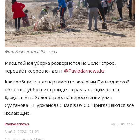
СПОРТ
Чек-лист
РАЗВЛЕЧЕНИЯ
Фото Константина Шелкова
OFFICIAL
Масштабная уборка развернется на Зеленстрое,
передаёт корреспондент
@Pavlodarnews.kz
.
Курултай
Как сообщили в департаменте экологии Павлодарской
области, субботник пройдет в рамках акции «Таза
Язык
Қазақстан» на Зеленстрое, на пересечении улиц
Қазақша
Русский
Султанова – Нуржанова 5 мая в 09:00. Приглашаются все
желающие.
0
358
Pavlodarnews
Май 2, 2024 - 21:29
Обновленный: Май 2,