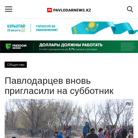
Войти
Регистрация
Главная
Общество
Обратная связь
Павлодарцев вновь
ПАВЛОДАРСКАЯ ОБЛАСТЬ
пригласили на субботник
КАЗАХСТАН
МИР
СПЕЦПРОЕКТЫ