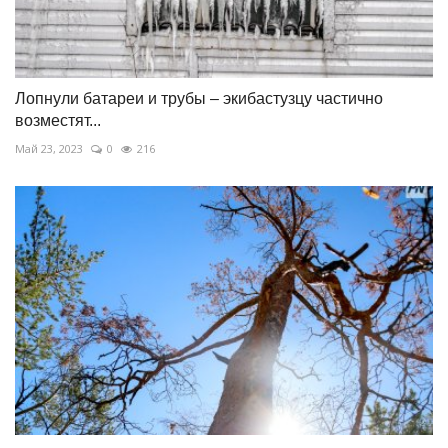
Лопнули батареи и трубы – экибастузцу частично
возместят...
Май 23, 2023
0
216