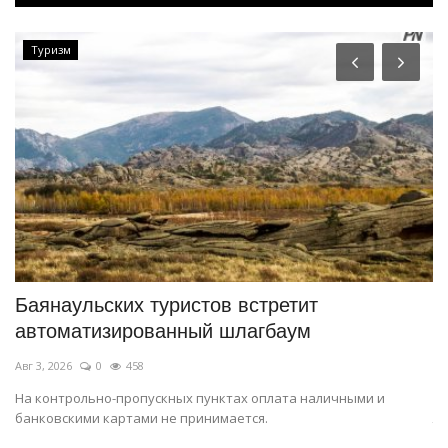
Туризм
Баянаульских туристов встретит
П
автоматизированный шлагбаум
к
Авг 3, 2026
0
458
Ма
На контрольно-пропускных пунктах оплата наличными и
По
банковскими картами не принимается.
лю