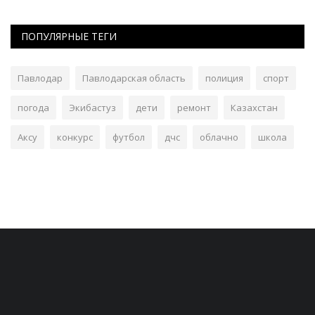
ПОПУЛЯРНЫЕ ТЕГИ
Павлодар
Павлодарская область
полиция
спорт
погода
Экибастуз
дети
ремонт
Казахстан
Аксу
конкурс
футбол
дчс
облачно
школа