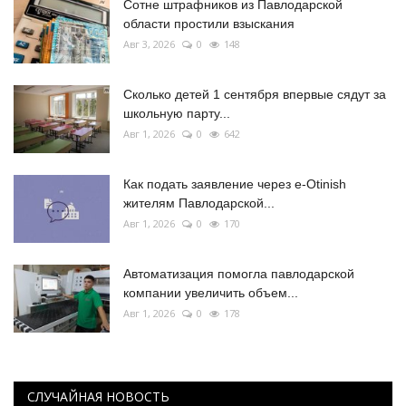
Сотне штрафников из Павлодарской
области простили взыскания
Авг 3, 2026
0
148
Сколько детей 1 сентября впервые сядут за
школьную парту...
Авг 1, 2026
0
642
Как подать заявление через e-Otinish
жителям Павлодарской...
Авг 1, 2026
0
170
Автоматизация помогла павлодарской
компании увеличить объем...
Авг 1, 2026
0
178
СЛУЧАЙНАЯ НОВОСТЬ