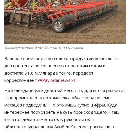
СПОРТ
Чек-лист
РАЗВЛЕЧЕНИЯ
Иллюстративное фото Константина Шелкова
OFFICIAL
Валовое производство сельхозпродукции выросло на
два процента по сравнению с прошлым годом и
Курултай
достигло 91,6 миллиарда тенге, передаёт
корреспондент
@Pavlodarnews.kz
.
Язык
На календаре уже девятый месяц года, и итоги развития
Қазақша
Русский
агропромышленного комплекса области за восемь
месяцев подведены. Но это лишь сухие цифры. Куда
интереснее посмотреть на суть происходящего – так,
как это сделал заместитель руководителя
облсельхозуправления Алибек Каленов, рассказав о