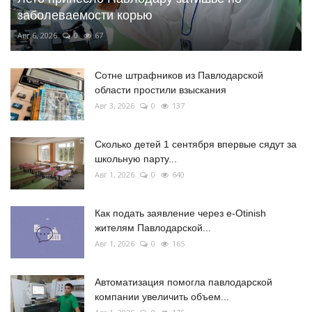
заболеваемости корью
Авг 6, 2026
0
67
Сотне штрафников из Павлодарской
области простили взыскания
Авг 3, 2026
0
137
Сколько детей 1 сентября впервые сядут за
школьную парту...
Авг 1, 2026
0
640
Как подать заявление через e-Otinish
жителям Павлодарской...
Авг 1, 2026
0
165
Автоматизация помогла павлодарской
компании увеличить объем...