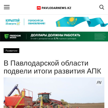
Войти
Регистрация
Главная
Развитие
Обратная связь
В Павлодарской области
ПАВЛОДАРСКАЯ ОБЛАСТЬ
подвели итоги развития АПК
КАЗАХСТАН
МИР
СПЕЦПРОЕКТЫ