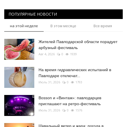
ПОПУЛЯРНЫЕ НОВОСТИ
на этой неделе
В этом месяце
Все время
Жителей Павлодарской области порадует
арбузный фестиваль
Авг 4, 2026
0
1939
На время гидравлических испытаний в
Павлодаре отключат...
Июль 31, 2026
0
1793
Bosson и «Винтаж»: павлодарцев
приглашают на ретро-фестиваль
Июль 31, 2026
0
1576
Шквальный ветер и жара: погода в