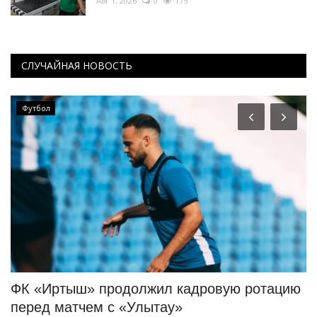
Авг 1, 2026
0
175
СЛУЧАЙНАЯ НОВОСТЬ
Футбол
ФК «Иртыш» продолжил кадровую ротацию
И
перед матчем с «Улытау»
ф