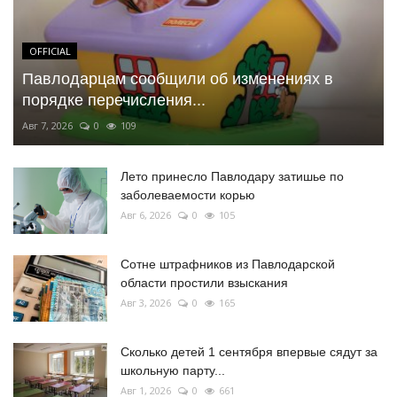
OFFICIAL
Павлодарцам сообщили об изменениях в
порядке перечисления...
Авг 7, 2026
0
109
Лето принесло Павлодару затишье по
заболеваемости корью
Авг 6, 2026
0
105
Сотне штрафников из Павлодарской
области простили взыскания
Авг 3, 2026
0
165
Сколько детей 1 сентября впервые сядут за
школьную парту...
Авг 1, 2026
0
661