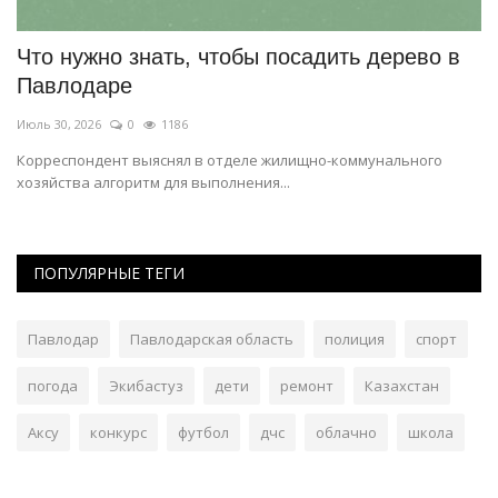
Что нужно знать, чтобы посадить дерево в
П
Павлодаре
M
Июль 30, 2026
0
1186
Ию
Корреспондент выяснял в отделе жилищно-коммунального
хозяйства алгоритм для выполнения...
ПОПУЛЯРНЫЕ ТЕГИ
Павлодар
Павлодарская область
полиция
спорт
погода
Экибастуз
дети
ремонт
Казахстан
Аксу
конкурс
футбол
дчс
облачно
школа