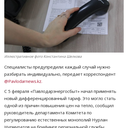
СПОРТ
Чек-лист
РАЗВЛЕЧЕНИЯ
OFFICIAL
Иллюстративное фото Константина Шелкова
Специалисты предупредили: каждый случай нужно
Курултай
разбирать индивидуально, передает корреспондент
@Pavlodarnews.kz.
Язык
С 5 февраля «Павлодарэнергосбыт» начал применять
Қазақша
Русский
новый дифференцированный тариф. Это могло стать
одной из причин повышения цен на тепло, сообщил
руководитель департамента Комитета по
регулированию естественных монополий Нурлан
Нурмуратов на брифинге региональной службы