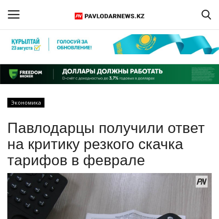
Войти
Регистрация
Главная
Экономика
Обратная связь
Павлодарцы получили ответ
ПАВЛОДАРСКАЯ ОБЛАСТЬ
на критику резкого скачка
тарифов в феврале
КАЗАХСТАН
МИР
СПЕЦПРОЕКТЫ