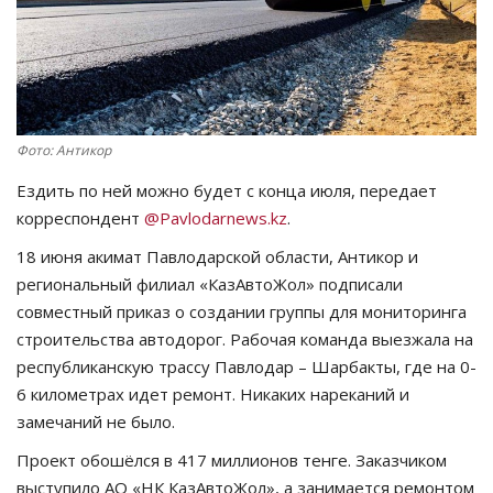
СПОРТ
Чек-лист
РАЗВЛЕЧЕНИЯ
Фото: Антикор
Ездить по ней можно будет с конца июля, передает
OFFICIAL
корреспондент
@Pavlodarnews.kz
.
18 июня акимат Павлодарской области, Антикор и
Курултай
региональный филиал «КазАвтоЖол» подписали
совместный приказ о создании группы для мониторинга
Язык
строительства автодорог. Рабочая команда выезжала на
Қазақша
Русский
республиканскую трассу Павлодар – Шарбакты, где на 0-
6 километрах идет ремонт. Никаких нареканий и
замечаний не было.
Проект обошёлся в 417 миллионов тенге. Заказчиком
выступило АО «НК КазАвтоЖол», а занимается ремонтом