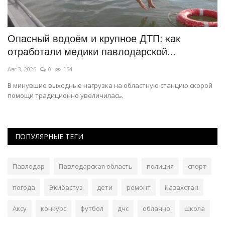
Опасный водоём и крупное ДТП: как
В
отработали медики павлодарской...
к
Авг 3, 2026
0
154
Ию
В минувшие выходные нагрузка на областную станцию скорой
Уч
помощи традиционно увеличилась.
20
ПОПУЛЯРНЫЕ ТЕГИ
Павлодар
Павлодарская область
полиция
спорт
погода
Экибастуз
дети
ремонт
Казахстан
Аксу
конкурс
футбол
дчс
облачно
школа