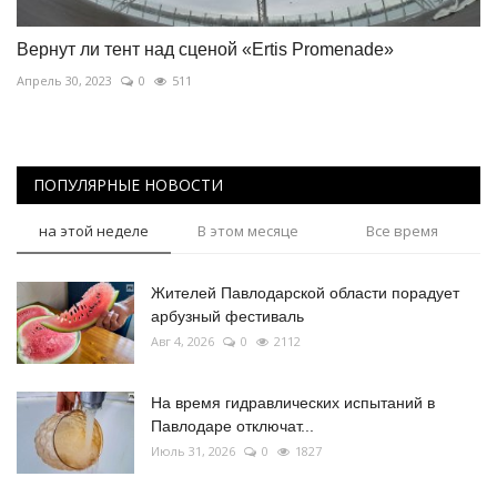
Вернут ли тент над сценой «Ertis Promenade»
Апрель 30, 2023
0
511
ПОПУЛЯРНЫЕ НОВОСТИ
на этой неделе
В этом месяце
Все время
Жителей Павлодарской области порадует
арбузный фестиваль
Авг 4, 2026
0
2112
На время гидравлических испытаний в
Павлодаре отключат...
Июль 31, 2026
0
1827