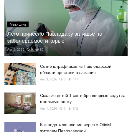
Медицина
Лето принесло Павлодару затишье по
заболеваемости корью
Авг 6, 2026
0
80
Сотне штрафников из Павлодарской
области простили взыскания
Авг 3, 2026
0
147
Сколько детей 1 сентября впервые сядут за
школьную парту...
Авг 1, 2026
0
642
Как подать заявление через e-Otinish
жителям Павлодарской...