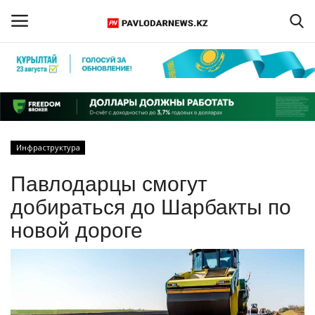
Войти
Регистрация
Главная
Инфраструктура
Обратная связь
Павлодарцы смогут
ПАВЛОДАРСКАЯ ОБЛАСТЬ
добираться до Шарбакты по
новой дороге
КАЗАХСТАН
МИР
СПЕЦПРОЕКТЫ