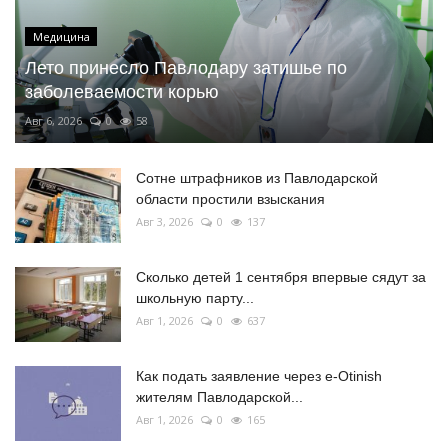
Медицина
Лето принесло Павлодару затишье по
заболеваемости корью
Авг 6, 2026
0
58
Сотне штрафников из Павлодарской
области простили взыскания
Авг 3, 2026
0
137
Сколько детей 1 сентября впервые сядут за
школьную парту...
Авг 1, 2026
0
637
Как подать заявление через e-Otinish
жителям Павлодарской...
Авг 1, 2026
0
165