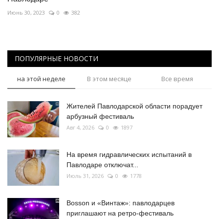
Июнь 30, 2023
0
382
ПОПУЛЯРНЫЕ НОВОСТИ
на этой неделе
В этом месяце
Все время
Жителей Павлодарской области порадует
арбузный фестиваль
Авг 4, 2026
0
1897
На время гидравлических испытаний в
Павлодаре отключат...
Июль 31, 2026
0
1778
Bosson и «Винтаж»: павлодарцев
приглашают на ретро-фестиваль