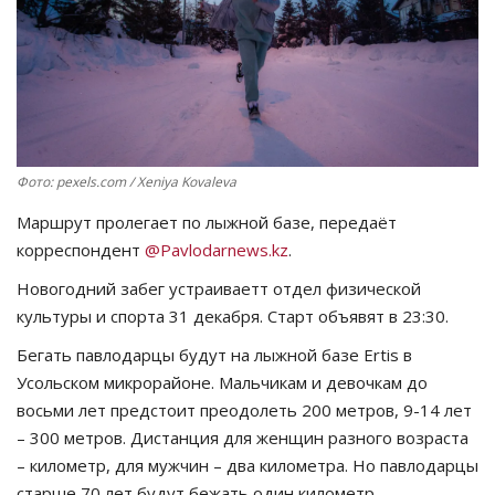
СПОРТ
Чек-лист
РАЗВЛЕЧЕНИЯ
Фото: pexels.com / Xeniya Kovaleva
OFFICIAL
Маршрут пролегает по лыжной базе, передаёт
корреспондент
@
Pavlodarnews
.
kz
.
Курултай
Новогодний забег устраиваетт отдел физической
культуры и спорта 31 декабря. Старт объявят в 23:30.
Язык
Бегать павлодарцы будут на лыжной базе
Ertis
в
Қазақша
Русский
Усольском микрорайоне. Мальчикам и девочкам до
восьми лет предстоит преодолеть 200 метров, 9-14 лет
– 300 метров. Дистанция для женщин разного возраста
– километр, для мужчин – два километра. Но павлодарцы
старше 70 лет будут бежать один километр.