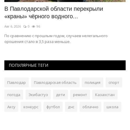
В Павлодарской области перекрыли
П
«краны» чёрного водного...
д
Авг 6, 2026
0
96
Ию
По сравнению с прошлым годом, случаев нелегального
Ма
орошения стало в 3,5 раза меньше.
па
ПОПУЛЯРНЫЕ ТЕГИ
Павлодар
Павлодарская область
полиция
спорт
погода
Экибастуз
дети
ремонт
Казахстан
Аксу
конкурс
футбол
дчс
облачно
школа