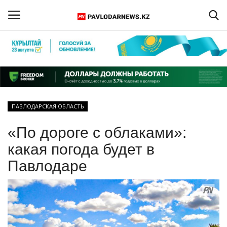
Войти
Регистрация
Главная
ПАВЛОДАРСКАЯ ОБЛАСТЬ
Обратная связь
«По дороге с облаками»:
ПАВЛОДАРСКАЯ ОБЛАСТЬ
какая погода будет в
Павлодаре
КАЗАХСТАН
МИР
СПЕЦПРОЕКТЫ