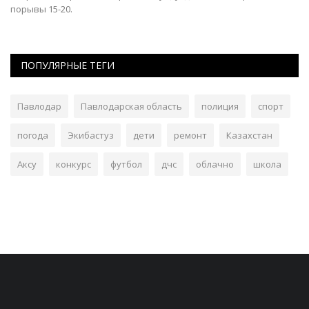
порывы 15-20.
ПОПУЛЯРНЫЕ ТЕГИ
Павлодар
Павлодарская область
полиция
спорт
погода
Экибастуз
дети
ремонт
Казахстан
Аксу
конкурс
футбол
дчс
облачно
школа