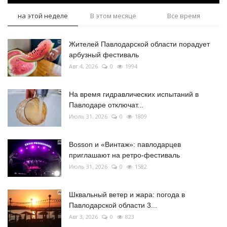
на этой неделе
В этом месяце
Все время
Жителей Павлодарской области порадует
арбузный фестиваль
Авг 4, 2026
0
1994
На время гидравлических испытаний в
Павлодаре отключат...
Июль 31, 2026
0
1809
Bosson и «Винтаж»: павлодарцев
приглашают на ретро-фестиваль
Июль 31, 2026
0
1582
Шквальный ветер и жара: погода в
Павлодарской области 3...
Авг 3, 2026
0
823