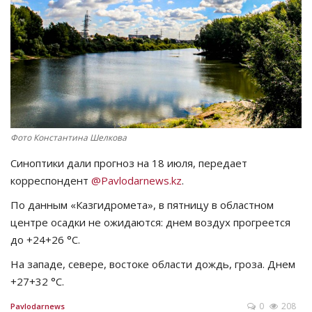
СПОРТ
Чек-лист
РАЗВЛЕЧЕНИЯ
OFFICIAL
Фото Константина Шелкова
Синоптики дали прогноз на 18 июля, передает
Курултай
корреспондент
@Pavlodarnews.kz
.
Язык
По данным «Казгидромета», в пятницу в областном
центре осадки не ожидаются: днем воздух прогреется
Қазақша
Русский
до +24+26 °C.
На западе, севере, востоке области дождь, гроза. Днем
+27+32 °C.
0
208
Pavlodarnews