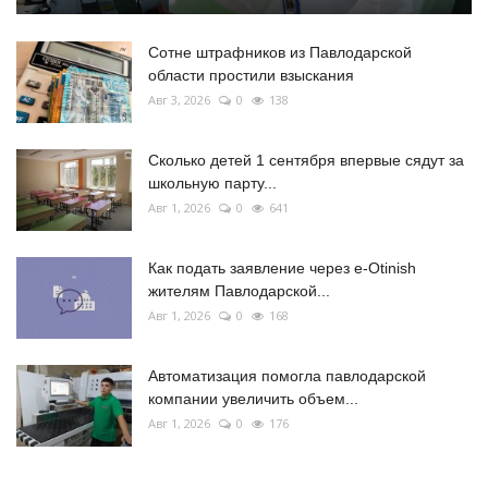
Сотне штрафников из Павлодарской
области простили взыскания
Авг 3, 2026
0
138
Сколько детей 1 сентября впервые сядут за
школьную парту...
Авг 1, 2026
0
641
Как подать заявление через e-Otinish
жителям Павлодарской...
Авг 1, 2026
0
168
Автоматизация помогла павлодарской
компании увеличить объем...
Авг 1, 2026
0
176