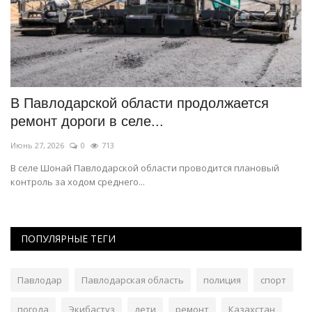
о
В Павлодарской области продолжается
И
ремонт дороги в селе...
д
Июнь 27, 2026
0
713
Ию
В селе Шонай Павлодарской области проводится плановый
Па
контроль за ходом среднего...
де
ПОПУЛЯРНЫЕ ТЕГИ
Павлодар
Павлодарская область
полиция
спорт
погода
Экибастуз
дети
ремонт
Казахстан