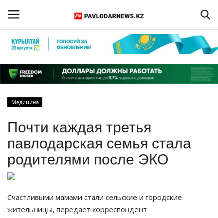
Войти
Регистрация
Главная
Медицина
Обратная связь
Почти каждая третья
ПАВЛОДАРСКАЯ ОБЛАСТЬ
павлодарская семья стала
родителями после ЭКО
КАЗАХСТАН
МИР
Счастливыми мамами стали сельские и городские
жительницы, передает корреспондент
СПЕЦПРОЕКТЫ