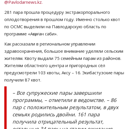
@Pavlodarnews.kz.
СПОРТ
281 пара прошла процедуру экстракорпорального
оплодотворения в прошлом году. Именно столько квот
Чек-лист
по ОСМС выделили на Павлодарскую область по
программе «Аңсаған сәби».
РАЗВЛЕЧЕНИЯ
Как рассказали в региональном управлении
здравоохранения, большое внимание уделяли сельским
OFFICIAL
жителям. Квоту выдали 75 семейным парам из районов.
Жителям областного центра и пригородных сёл
Курултай
предусмотрели 103 квоты, Аксу – 16. Экибастузские пары
получили 87 квот.
Язык
– Все супружеские пары завершили
Қазақша
Русский
программы, – отметили в ведомстве. – 86
пар с положительным результатом, в двух
семьях родились двойни. 161 пара
получила отрицательный результат,
остальные 34 пары на стадии ожидания.