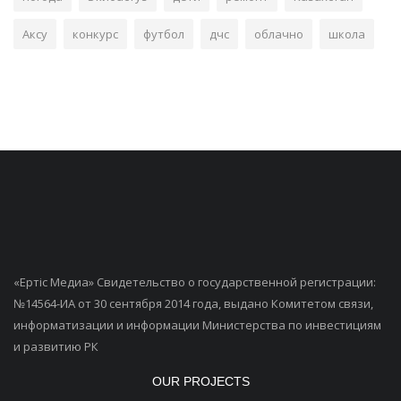
Аксу
конкурс
футбол
дчс
облачно
школа
«Ертiс Медиа» Свидетельство о государственной регистрации:
№14564-ИА от 30 сентября 2014 года, выдано Комитетом связи,
информатизации и информации Министерства по инвестициям
и развитию РК
OUR PROJECTS