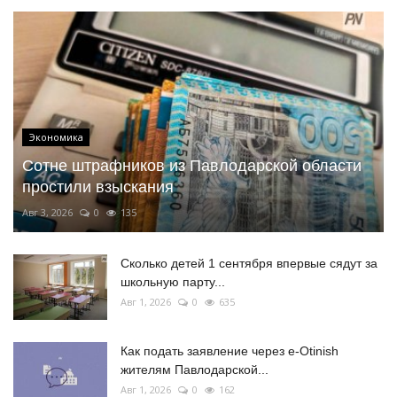
Экономика
Сотне штрафников из Павлодарской области
простили взыскания
Авг 3, 2026
0
135
Сколько детей 1 сентября впервые сядут за
школьную парту...
Авг 1, 2026
0
635
Как подать заявление через e-Otinish
жителям Павлодарской...
Авг 1, 2026
0
162