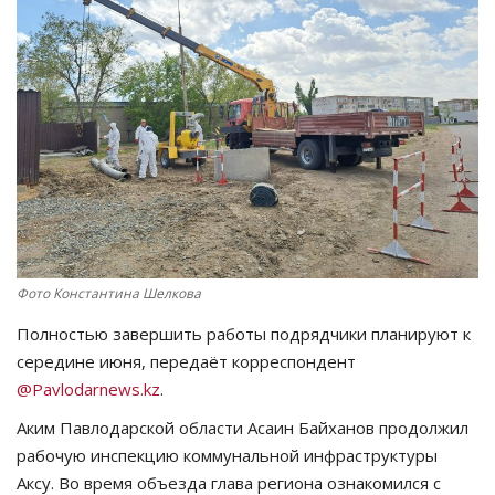
СПОРТ
Чек-лист
РАЗВЛЕЧЕНИЯ
OFFICIAL
Курултай
Фото Константина Шелкова
Язык
Полностью завершить работы подрядчики планируют к
середине июня, передаёт корреспондент
Қазақша
Русский
@Pavlodarnews.kz
.
Аким Павлодарской области Асаин Байханов продолжил
рабочую инспекцию коммунальной инфраструктуры
Аксу. Во время объезда глава региона ознакомился с