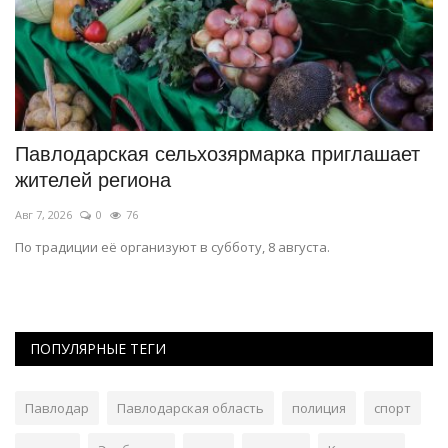
Павлодарская сельхозярмарка приглашает
П
жителей региона
м
Авг 7, 2026
0
76
Ию
По традиции её организуют в субботу, 8 августа.
Ос
го
ПОПУЛЯРНЫЕ ТЕГИ
Павлодар
Павлодарская область
полиция
спорт