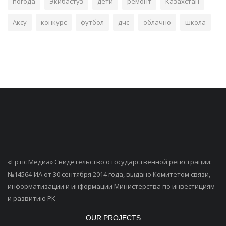
погода
Экибастуз
дети
ремонт
Казахстан
Аксу
конкурс
футбол
дчс
облачно
школа
«Ертiс Медиа» Свидетельство о государственной регистрации:
№14564-ИА от 30 сентября 2014 года, выдано Комитетом связи,
информатизации и информации Министерства по инвестициям
и развитию РК
OUR PROJECTS