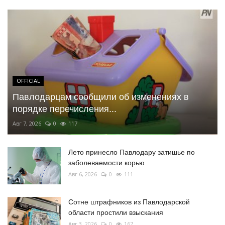
OFFICIAL
Павлодарцам сообщили об изменениях в
порядке перечисления...
Авг 7, 2026
0
117
Лето принесло Павлодару затишье по
заболеваемости корью
Авг 6, 2026
0
111
Сотне штрафников из Павлодарской
области простили взыскания
Авг 3, 2026
0
167