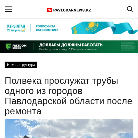
Войти
Регистрация
Главная
Инфраструктура
Обратная связь
Полвека прослужат трубы
ПАВЛОДАРСКАЯ ОБЛАСТЬ
одного из городов
Павлодарской области после
КАЗАХСТАН
ремонта
МИР
СПЕЦПРОЕКТЫ