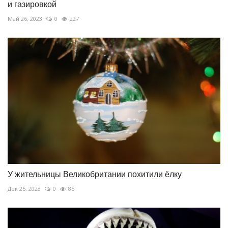
и газировкой
Май 26, 2023
0
227
У жительницы Великобритании похитили ёлку
Дек 25, 2023
0
85