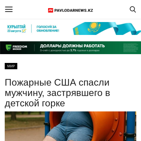
Войти
Регистрация
Главная
МИР
Обратная связь
Пожарные США спасли
ПАВЛОДАРСКАЯ ОБЛАСТЬ
мужчину, застрявшего в
детской горке
КАЗАХСТАН
МИР
СПЕЦПРОЕКТЫ