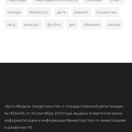
погода
Экибастуз
дети
ремонт
Казахстан
Аксу
конкурс
футбол
дчс
облачно
школа
«Ертiс Медиа» Свидетельство о государственной регистрации:
№14564-ИА от 30 сентября 2014 года, выдано Комитетом связи,
информатизации и информации Министерства по инвестициям
и развитию РК