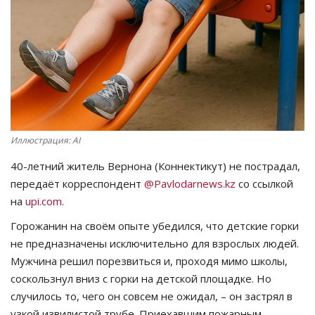
СПОРТ
Чек-лист
РАЗВЛЕЧЕНИЯ
OFFICIAL
Иллюстрация: AI
40-летний житель Вернона (Коннектикут) не пострадал,
Курултай
передаёт корреспондент
@Pavlodarnews.kz
со ссылкой
на
upi.com
.
Язык
Горожанин на своём опыте убедился, что детские горки
Қазақша
Русский
не предназначены исключительно для взрослых людей.
Мужчина решил порезвиться и, проходя мимо школы,
соскользнул вниз с горки на детской площадке. Но
случилось то, чего он совсем не ожидал, – он застрял в
узкой извилистой трубе. Приехавшим пожарным