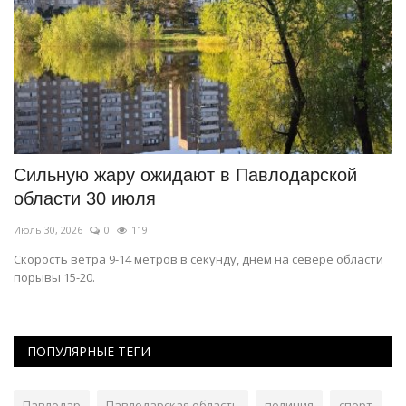
Сильную жару ожидают в Павлодарской
В
области 30 июля
Ию
Июль 30, 2026
0
119
Эт
Ги
Скорость ветра 9-14 метров в секунду, днем на севере области
порывы 15-20.
ПОПУЛЯРНЫЕ ТЕГИ
Павлодар
Павлодарская область
полиция
спорт