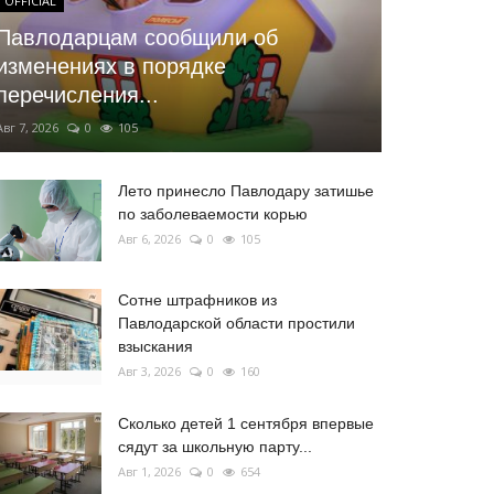
OFFICIAL
Павлодарцам сообщили об
изменениях в порядке
перечисления...
Авг 7, 2026
0
105
Лето принесло Павлодару затишье
по заболеваемости корью
Авг 6, 2026
0
105
Сотне штрафников из
Павлодарской области простили
взыскания
Авг 3, 2026
0
160
Сколько детей 1 сентября впервые
сядут за школьную парту...
Авг 1, 2026
0
654