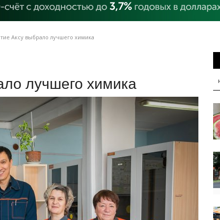
тие Аксу выбрало лучшего химика
ало лучшего химика