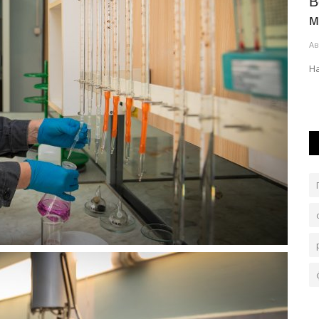
узей
Многодетные экибастузцы станут
B
приоритетными жильцами в...
м
Авг 6, 2026
0
156
Ав
 трём
Строительство объекта находится на завершающей
Н
стадии.