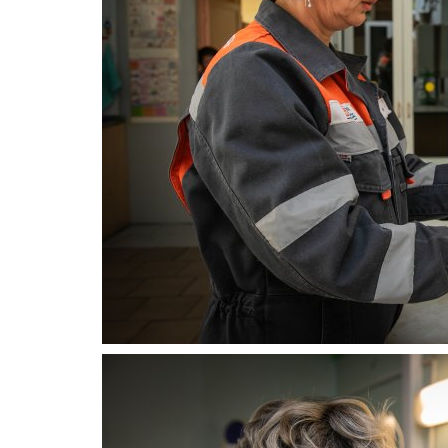
Пламя, которое не погасло: м
пожарной службы Павлодара
Авг 21, 2025
0
6735
Когда-то цена одного экспоната равнялась
«Жигулям».