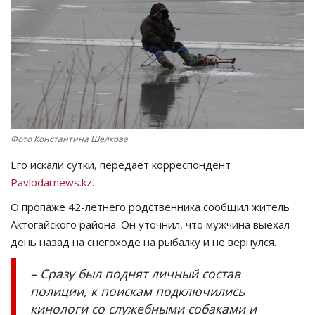
СПОРТ
Чек-лист
РАЗВЛЕЧЕНИЯ
OFFICIAL
Фото Константина Шелкова
Его искали сутки, передает корреспондент
Курултай
Pavlodarnews.kz.
Язык
О пропаже 42-летнего родственника сообщил житель
Актогайского района. Он уточнил, что мужчина выехал
Қазақша
Русский
день назад на снегоходе на рыбалку и не вернулся.
– Сразу был поднят личный состав
полиции, к поискам подключились
кинологи со служебными собаками и