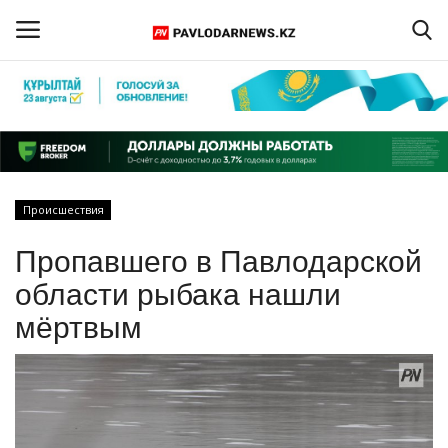
Войти
Регистрация
Главная
Происшествия
Обратная связь
Пропавшего в Павлодарской
ПАВЛОДАРСКАЯ ОБЛАСТЬ
области рыбака нашли
мёртвым
КАЗАХСТАН
МИР
СПЕЦПРОЕКТЫ