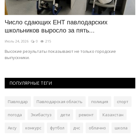
Число сдающих ЕНТ павлодарских
П
школьников выросло за пять...
Ма
Июль 24, 2026
0
215
Лы
Высокие результаты показывают не только городские
выпускники.
ПОПУЛЯРНЫЕ ТЕГИ
Павлодар
Павлодарская область
полиция
спорт
погода
Экибастуз
дети
ремонт
Казахстан
Аксу
конкурс
футбол
дчс
облачно
школа