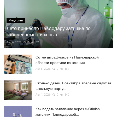
Медицина
Лето принесло Павлодару затишье по
заболеваемости корью
Авг 6, 2026
0
67
Сотне штрафников из Павлодарской
области простили взыскания
Авг 3, 2026
0
137
Сколько детей 1 сентября впервые сядут за
школьную парту...
Авг 1, 2026
0
640
Как подать заявление через e-Otinish
жителям Павлодарской...