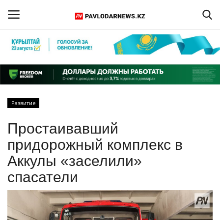
Войти
Регистрация
Главная
Развитие
Обратная связь
Простаивавший
ПАВЛОДАРСКАЯ ОБЛАСТЬ
придорожный комплекс в
Аккулы «заселили»
КАЗАХСТАН
спасатели
МИР
СПЕЦПРОЕКТЫ