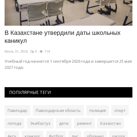
ся
В Казахстане утвердили даты школьных
С
каникул
Ию
Июль 31, 2026
0
114
Че
во
Учебный год начнется 1 сентября 2026 года и завершится 25 мая
2027 года.
ПОПУЛЯРНЫЕ ТЕГИ
Павлодар
Павлодарская область
полиция
спорт
погода
Экибастуз
дети
ремонт
Казахстан
Аксу
конкурс
футбол
дчс
облачно
школа