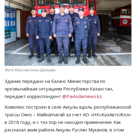
СПОРТ
Чек-лист
РАЗВЛЕЧЕНИЯ
OFFICIAL
Фото Константина Шелкова
Курултай
Здание передано на баланс Министерства по
Язык
чрезвычайным ситуациям Республики Казахстан,
передает корреспондент
@Pavlodarnews.kz
.
Қазақша
Русский
Комплекс построен в селе Аккулы вдоль республиканской
трассы Омск – Майкапчагай за счет АО «НК«КазАвтоЖол»
в 2018 году, и с тех пор не находил применения. Как
рассказал аким района Аккулы Руслан Муканов, в этом