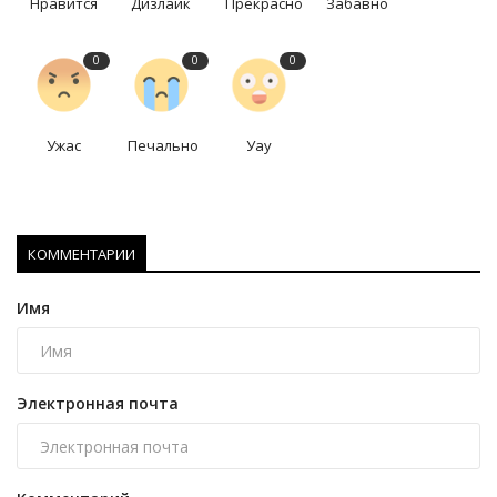
Нравится
Дизлайк
Прекрасно
Забавно
0
0
0
Ужас
Печально
Уау
КОММЕНТАРИИ
Имя
Электронная почта