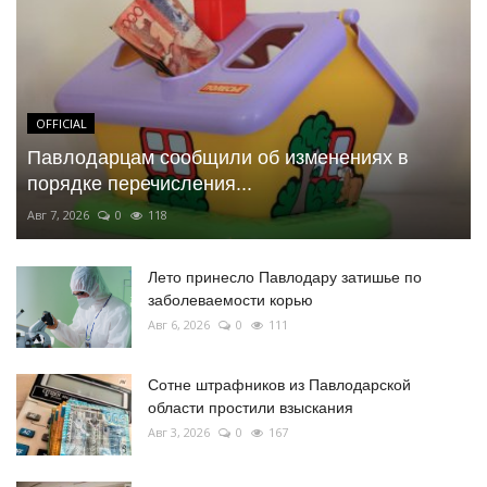
OFFICIAL
Павлодарцам сообщили об изменениях в
порядке перечисления...
Авг 7, 2026
0
118
Лето принесло Павлодару затишье по
заболеваемости корью
Авг 6, 2026
0
111
Сотне штрафников из Павлодарской
области простили взыскания
Авг 3, 2026
0
167