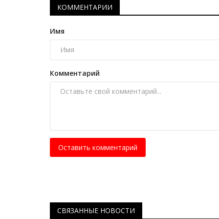
Обелиск Славы в Павлодаре: 
КОММЕНТАРИИ
высеченная в граните
Имя
Май 10, 2025
0
6625
Мемориальному комплексу – обелиску Слав
году 50 лет.
Комментарий
Оставить комментарий
СВЯЗАННЫЕ НОВОСТИ