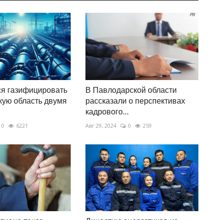
я газифицировать
В Павлодарской области
ую область двумя
рассказали о перспективах
кадрового...
0
6221
Авг 29, 2024
0
259