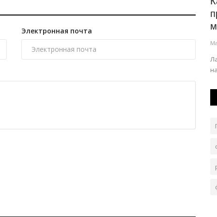
память,
История вещей: фотография ветерана
К
п
Май 9, 2026
0
1103
м
Электронная почта
В Павлодарской области проживают всего пять
Ма
ветеранов-фронтовиков. Но их гораздо...
ы в этом
Л
н