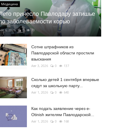
Медицина
Лето принесло Павлодару затишье
по заболеваемости корью
Авг 6, 2026
0
70
Сотне штрафников из
Павлодарской области простили
взыскания
Авг 3, 2026
0
137
Сколько детей 1 сентября впервые
сядут за школьную парту...
Авг 1, 2026
0
640
Как подать заявление через e-
Otinish жителям Павлодарской...
Авг 1, 2026
0
168