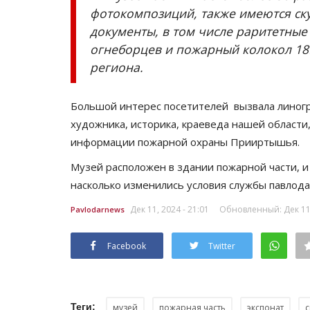
фотокомпозиций, также имеются ску
документы, в том числе раритетные
огнеборцев и пожарный колокол 1895
региона.
Большой интерес посетителей вызвала линогр
художника, историка, краеведа нашей области
информации пожарной охраны Прииртышья
Музей расположен в здании пожарной части, и
насколько изменились условия службы павлода
Дек 11, 2024 - 21:01
Обновленный: Дек 11,
Pavlodarnews
Facebook
Twitter
Теги:
музей
пожарная часть
экспонат
с