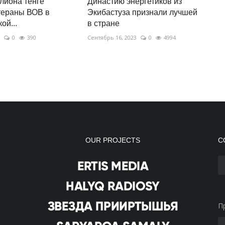
лиона тенге
Династию энергетиков из
тераны ВОВ в
Экибастуза признали лучшей
ой...
в стране
0
390
Сентябрь 16, 2023
0
4994
OUR PROJECTS
С
П