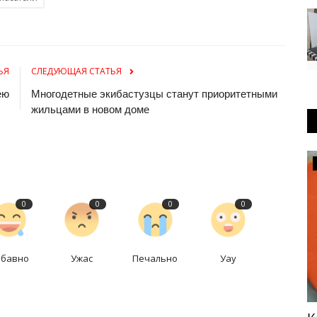
ЬЯ
СЛЕДУЮЩАЯ СТАТЬЯ
ею
Многодетные экибастузцы станут приоритетными
жильцами в новом доме
История вещей
0
0
0
0
абавно
Ужас
Печально
Уау