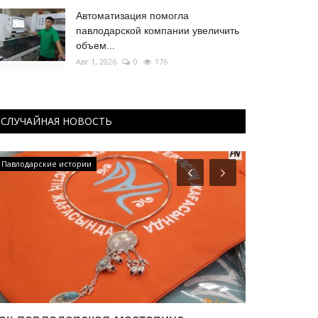
Автоматизация помогла
павлодарской компании увеличить
объем...
Авг 1, 2026
0
176
СЛУЧАЙНАЯ НОВОСТЬ
Павлодарские истории
Национальный 