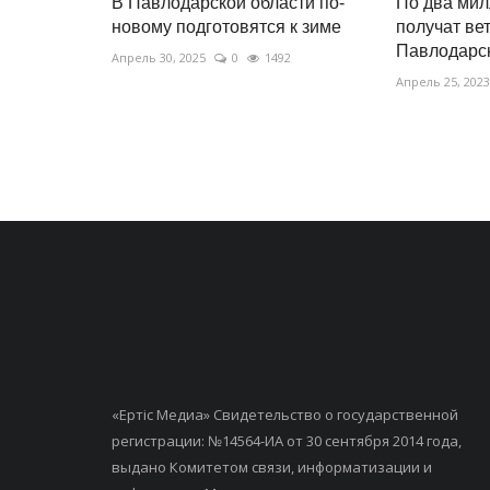
В Павлодарской области по-
По два мил
новому подготовятся к зиме
получат ве
Павлодарск
Апрель 30, 2025
0
1492
Апрель 25, 2023
«Ертiс Медиа» Свидетельство о государственной
регистрации: №14564-ИА от 30 сентября 2014 года,
выдано Комитетом связи, информатизации и