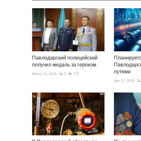
Павлодарский полицейский
Планируетс
получил медаль за героизм
Павлодарск
путями
Июнь 23, 2024
0
172
Дек 27, 2024