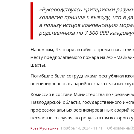
«Руководствуясь критериями разумн
коллегия пришла к выводу, что в да
в пользу истцов компенсацию морал
родственника по 7 500 000 каждому»
Напомним, 4 января автобус с тремя спасателя
месту предполагаемого пожара на АО «Майкаин
шахты.
Видео
Погибшие были сотрудниками республиканско
военизированных аварийно-спасательных служ
Комиссия в составе Министерства по чрезвыча
Павлодарской области, государственного инсп
профессиональных военизированных аварийно
несчастного случая, по результатам которого 
Ноябрь 14, 2024 - 11:41
Обновленный: 
Роза Мустафина