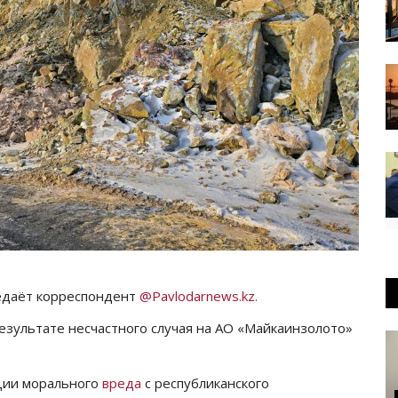
редаёт корреспондент
@Pavlodarnews.kz.
езультате несчастного случая на АО «Майкаинзолото»
ции морального
вреда
с республиканского