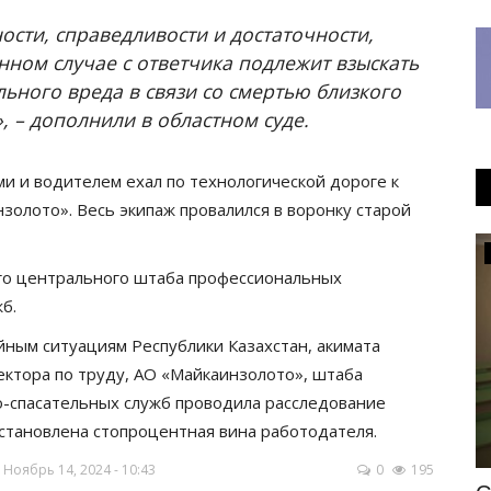
ости, справедливости и достаточности,
нном случае с ответчика подлежит взыскать
ьного вреда в связи со смертью близкого
, – дополнили в областном суде.
ми и водителем ехал по технологической дороге к
золото». Весь экипаж провалился в воронку старой
Инфраструктура
го центрального штаба профессиональных
б.
йным ситуациям Республики Казахстан, акимата
ектора по труду, АО «Майкаинзолото», штаба
-спасательных служб проводила расследование
установлена стопроцентная вина работодателя.
Ноябрь 14, 2024 - 10:43
0
195