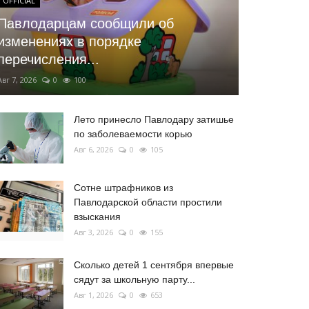
OFFICIAL
Павлодарцам сообщили об
изменениях в порядке
перечисления...
Авг 7, 2026
0
100
Лето принесло Павлодару затишье
по заболеваемости корью
Авг 6, 2026
0
105
Сотне штрафников из
Павлодарской области простили
взыскания
Авг 3, 2026
0
155
Сколько детей 1 сентября впервые
сядут за школьную парту...
Авг 1, 2026
0
653