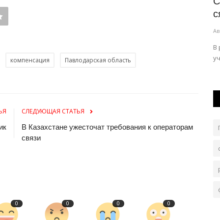
ймала»
Многодетные экибастузцы станут
С
в
приоритетными жильцами в...
с
Авг 6, 2026
0
156
Ав
ьга попала
Строительство объекта находится на завершающей
В
стадии.
уч
компенсация
Павлодарская область
ЬЯ
СЛЕДУЮЩАЯ СТАТЬЯ
ик
В Казахстане ужесточат требования к операторам
связи
0
0
0
0