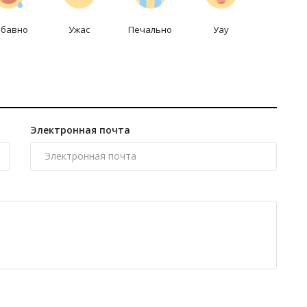
абавно
Ужас
Печально
Уау
Электронная почта