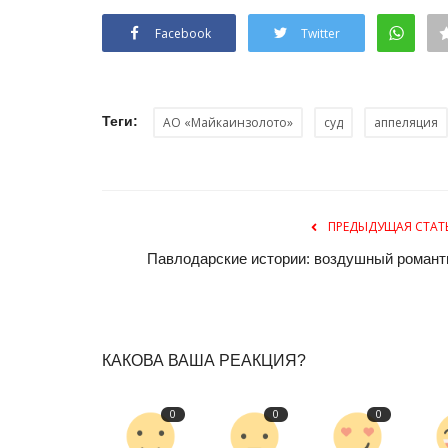
Передышку ловчей птицы «по
камера павлодарских леснико
Facebook
Twitter
Июль 8, 2025
0
4627
В объектив сотрудников резервата пустел
впервые.
Теги:
АО «Майкаинзолото»
суд
аппеляция
ПРЕДЫДУЩАЯ СТАТ
Павлодарские истории: воздушный романт
КАКОВА ВАША РЕАКЦИЯ?
0
0
0